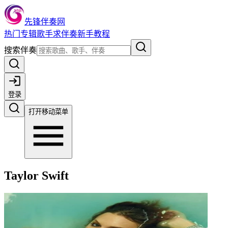
先锋伴奏网
热门
专辑
歌手
求伴奏
新手教程
搜索伴奏
登录
打开移动菜单
Taylor Swift