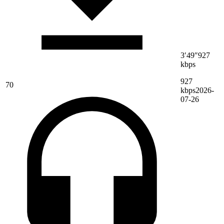
3′49″
927
kbps
927
70
kbps
2026-
07-26