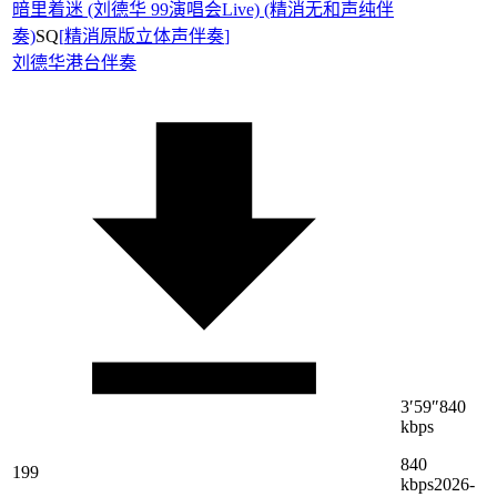
暗里着迷 (刘德华 99演唱会Live) (精消无和声纯伴
奏)
SQ
[
精消原版立体声伴奏
]
刘德华
港台伴奏
3′59″
840
kbps
840
199
kbps
2026-