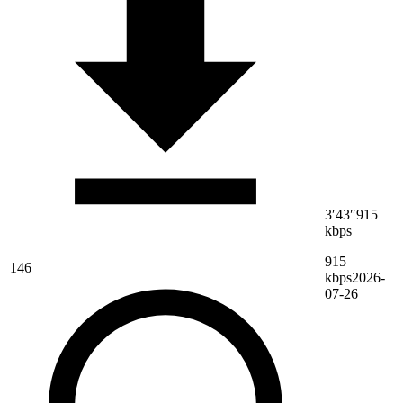
3′43″
915
kbps
915
146
kbps
2026-
07-26