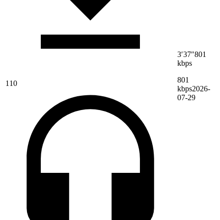
3′37″
801
kbps
801
110
kbps
2026-
07-29