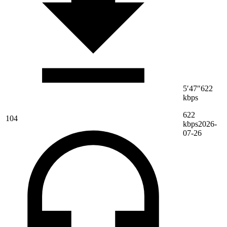
5′47″
622
kbps
622
104
kbps
2026-
07-26