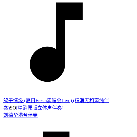
鸽子情缘 (夏日Fiesta演唱会Live) (精消无和声纯伴
奏)
SQ
[
精消原版立体声伴奏
]
刘德华
港台伴奏