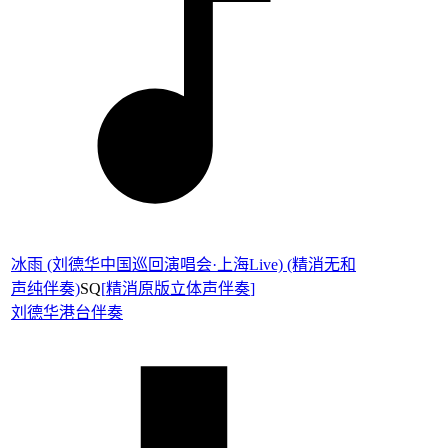
冰雨 (刘德华中国巡回演唱会·上海Live) (精消无和
声纯伴奏)
SQ
[
精消原版立体声伴奏
]
刘德华
港台伴奏