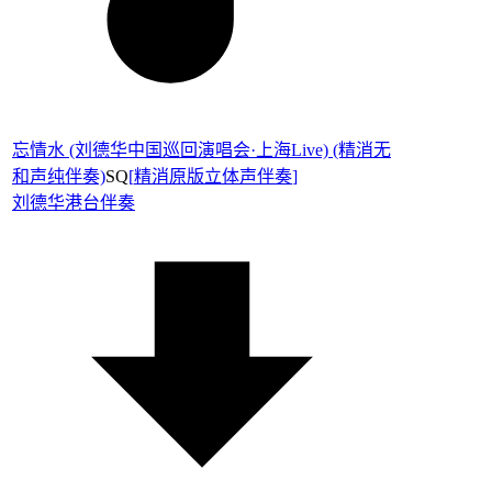
忘情水 (刘德华中国巡回演唱会·上海Live) (精消无
和声纯伴奏)
SQ
[
精消原版立体声伴奏
]
刘德华
港台伴奏