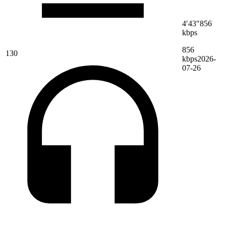
4′43″
856
kbps
856
130
kbps
2026-
07-26