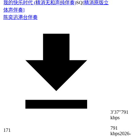
我的快乐时代 (精消无和声纯伴奏)
SQ
[
精消原版立
体声伴奏
]
陈奕迅
港台伴奏
3′37″
791
kbps
791
171
kbps
2026-