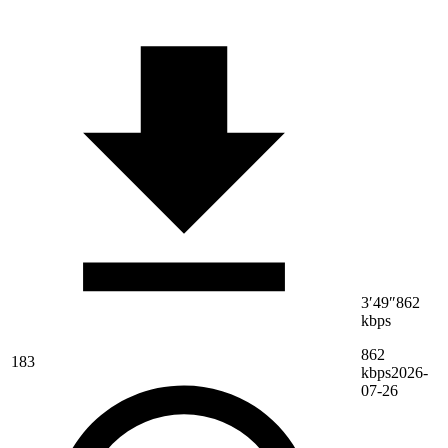
3′49″
862
kbps
862
183
kbps
2026-
07-26