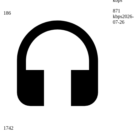
kbps
871
186
kbps
2026-
07-26
1742