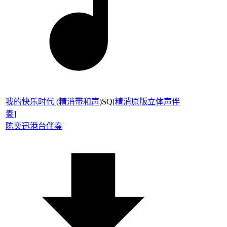
我的快乐时代 (精消带和声)
SQ
[
精消原版立体声伴
奏
]
陈奕迅
港台伴奏