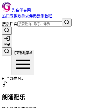
先锋伴奏网
热门
专辑
歌手
求伴奏
新手教程
搜索伴奏
登录
打开移动菜单
全部曲风
v
朗诵配乐