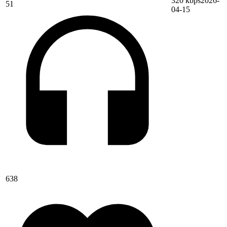
320 kbps
2026-
51
04-15
638