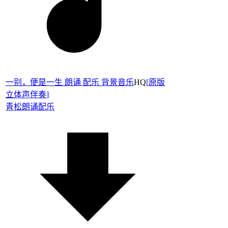
一别，便是一生 朗诵 配乐 背景音乐
HQ
[
原版
立体声伴奏
]
青松
朗诵配乐