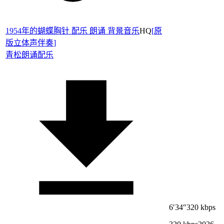
1954年的蝴蝶胸针 配乐 朗诵 背景音乐
HQ
[
原
版立体声伴奏
]
青松
朗诵配乐
6′34″
320 kbps