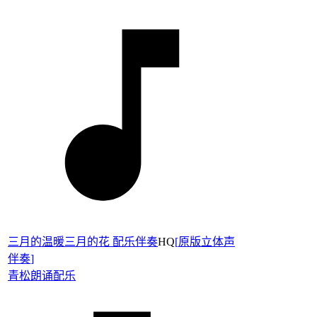
三月的温暖三月的花 配乐伴奏
HQ
[
原版立体声
伴奏
]
青松
朗诵配乐