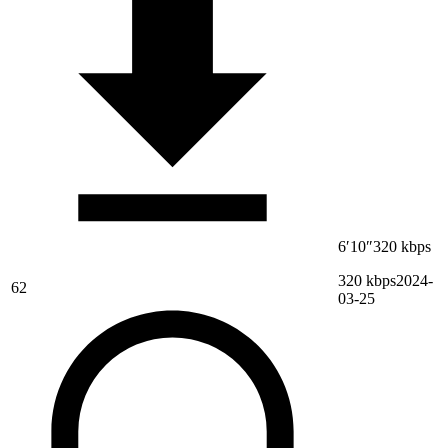
6′10″
320 kbps
320 kbps
2024-
62
03-25