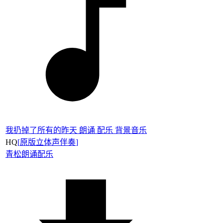
我扔掉了所有的昨天 朗诵 配乐 背景音乐
HQ
[
原版立体声伴奏
]
青松
朗诵配乐