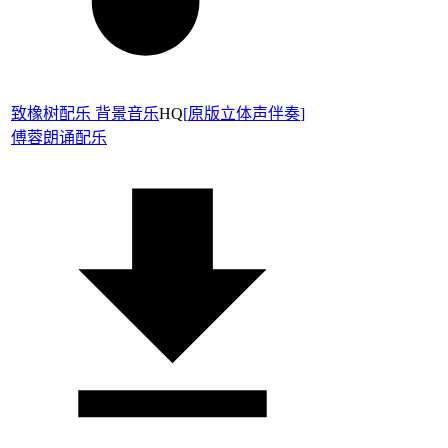
致橡树配乐 背景音乐
HQ
[
原版立体声伴奏
]
傅蓉
朗诵配乐