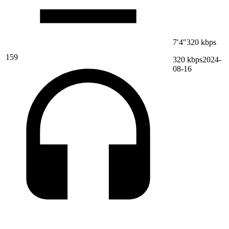
7′4″
320 kbps
159
320 kbps
2024-
08-16