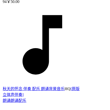
94
￥50.00
秋天的怀念 伴奏 配乐 朗诵背景音乐
HQ
[
原版
立体声伴奏
]
朗诵
朗诵配乐