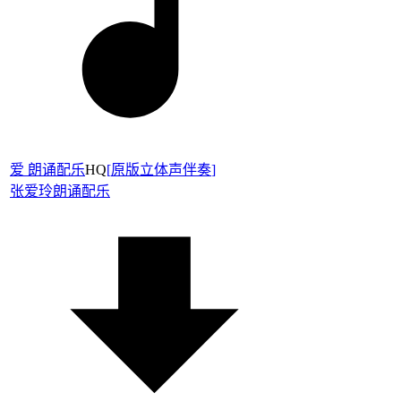
爱 朗诵配乐
HQ
[
原版立体声伴奏
]
张爱玲
朗诵配乐