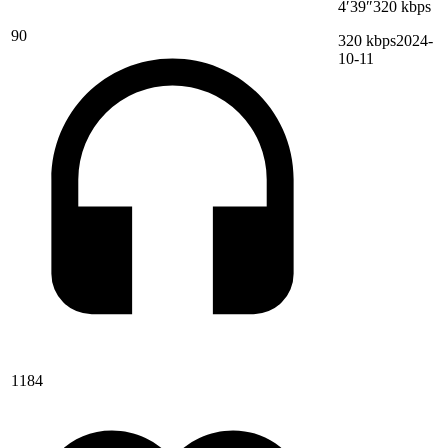
4′39″
320 kbps
90
320 kbps
2024-
10-11
1184