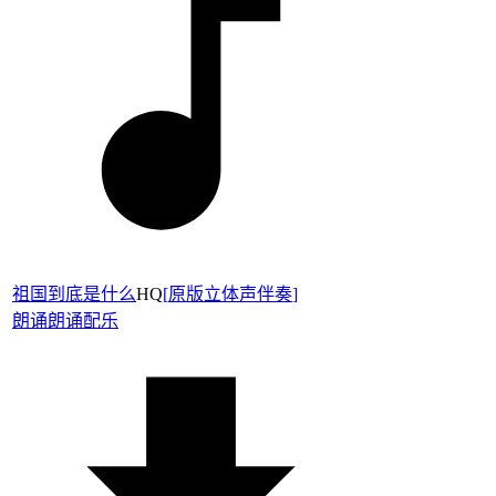
祖国到底是什么
HQ
[
原版立体声伴奏
]
朗诵
朗诵配乐