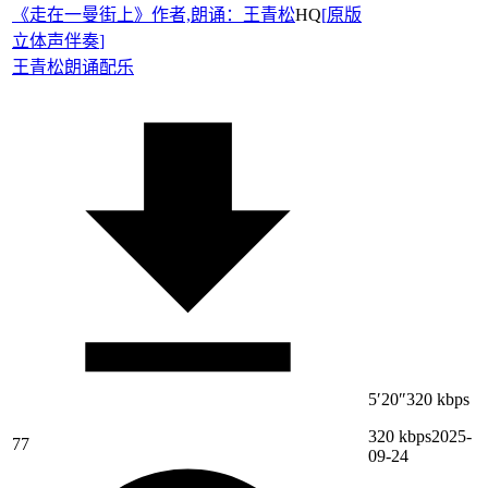
《走在一曼街上》作者,朗诵：王青松
HQ
[
原版
立体声伴奏
]
王青松
朗诵配乐
5′20″
320 kbps
320 kbps
2025-
77
09-24