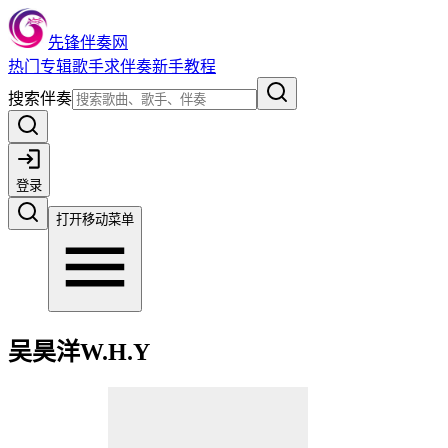
先锋伴奏网
热门
专辑
歌手
求伴奏
新手教程
搜索伴奏
登录
打开移动菜单
吴昊洋W.H.Y