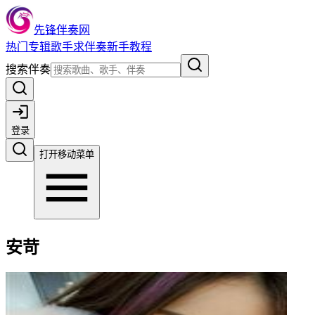
先锋伴奏网
热门
专辑
歌手
求伴奏
新手教程
搜索伴奏
登录
打开移动菜单
安苛