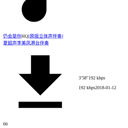
仍会是你
HQ
[
原版立体声伴奏
]
夏韶声
李美凤
港台伴奏
3′58″
192 kbps
192 kbps
2018-01-12
66