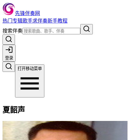
先锋伴奏网
热门
专辑
歌手
求伴奏
新手教程
搜索伴奏
登录
打开移动菜单
夏韶声