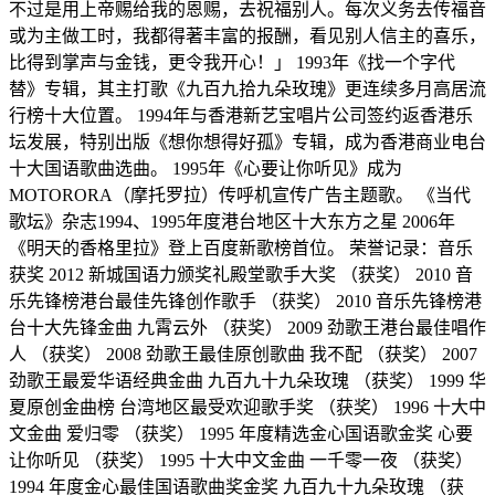
不过是用上帝赐给我的恩赐，去祝福别人。每次义务去传福音
或为主做工时，我都得著丰富的报酬，看见别人信主的喜乐，
比得到掌声与金钱，更令我开心！」 1993年《找一个字代
替》专辑，其主打歌《九百九拾九朵玫瑰》更连续多月高居流
行榜十大位置。 1994年与香港新艺宝唱片公司签约返香港乐
坛发展，特别出版《想你想得好孤》专辑，成为香港商业电台
十大国语歌曲选曲。 1995年《心要让你听见》成为
MOTORORA（摩托罗拉）传呼机宣传广告主题歌。 《当代
歌坛》杂志1994、1995年度港台地区十大东方之星 2006年
《明天的香格里拉》登上百度新歌榜首位。 荣誉记录：音乐
获奖 2012 新城国语力颁奖礼殿堂歌手大奖 （获奖） 2010 音
乐先锋榜港台最佳先锋创作歌手 （获奖） 2010 音乐先锋榜港
台十大先锋金曲 九霄云外 （获奖） 2009 劲歌王港台最佳唱作
人 （获奖） 2008 劲歌王最佳原创歌曲 我不配 （获奖） 2007
劲歌王最爱华语经典金曲 九百九十九朵玫瑰 （获奖） 1999 华
夏原创金曲榜 台湾地区最受欢迎歌手奖 （获奖） 1996 十大中
文金曲 爱归零 （获奖） 1995 年度精选金心国语歌金奖 心要
让你听见 （获奖） 1995 十大中文金曲 一千零一夜 （获奖）
1994 年度金心最佳国语歌曲奖金奖 九百九十九朵玫瑰 （获