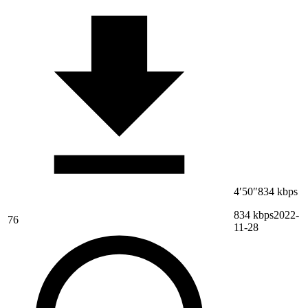
4′50″
834 kbps
834 kbps
2022-
76
11-28