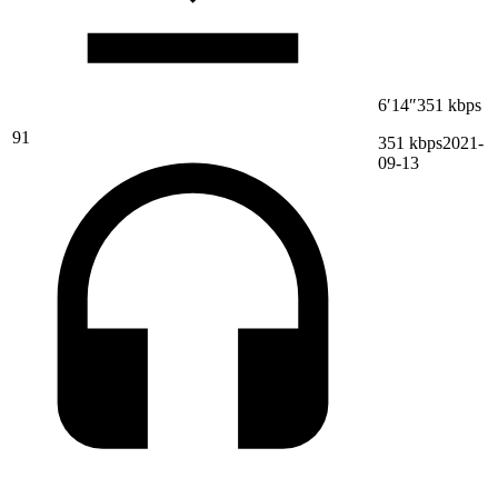
6′14″
351 kbps
91
351 kbps
2021-
09-13