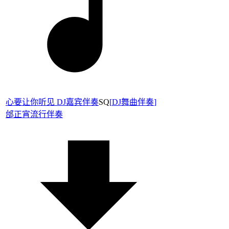
心要让你听见 DJ嘉宾伴奏
SQ
[
DJ舞曲伴奏
]
邰正宵
流行伴奏