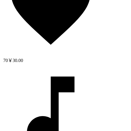
70
￥30.00