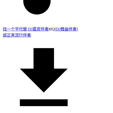
找一个字代替 DJ嘉宾伴奏
HQ
[
DJ舞曲伴奏
]
邰正宵
流行伴奏