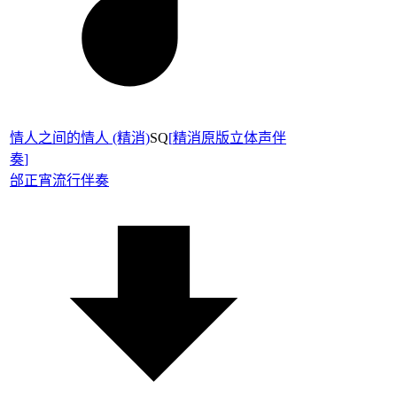
情人之间的情人 (精消)
SQ
[
精消原版立体声伴
奏
]
邰正宵
流行伴奏