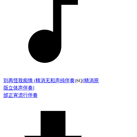
别再怪我痴情 (精消无和声纯伴奏)
SQ
[
精消原
版立体声伴奏
]
邰正宵
流行伴奏