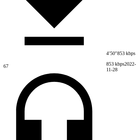
4′50″
853 kbps
853 kbps
2022-
67
11-28