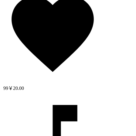
99
￥20.00