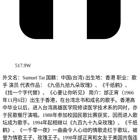
517.9W
外文名：Samuel Tai 国籍：中国(台湾) 出生地：香港 职业：歌
手 演员 代表作品：《九佰九拾九朵玫瑰》、《千纸鹤》、
《找一个字代替》、《心要让你听见》 简介：邰正宵（1966
年11月6日）出生于香港，在台湾念书和成名的歌手。香港高
中毕业以后，进入台湾高雄医学院修读医学技术系的同时，亦
于民歌餐厅演唱。1988年参加校园民歌比赛获奖，因而进入歌
坛成为歌手。1994年起相继以《九百九十九朵玫瑰》、《千纸
鹤》、《一千零一夜》一曲曲令人心动的情歌走红于歌坛，被
誉为情歌王子、玫瑰王子。1998年邰正宵和女友于美国共偕连