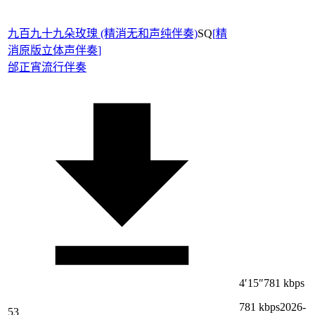
九百九十九朵玫瑰 (精消无和声纯伴奏)
SQ
[
精
消原版立体声伴奏
]
邰正宵
流行伴奏
4′15″
781 kbps
781 kbps
2026-
53