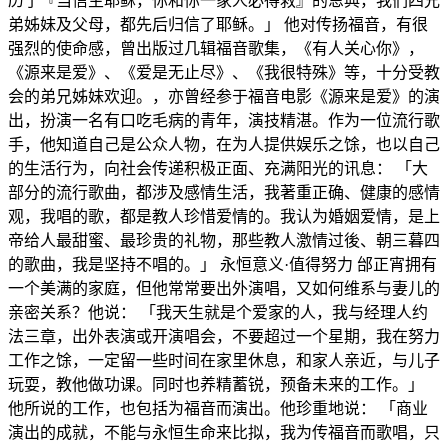
历了『当信主耶稣，你和你一家人必得救』的恩典，我们四兄
弟姊妹及父母，都先后归信了耶稣。」 他对传扬福音，有很
强烈的使命感，曾出版过几辑福音歌集，《有人关心你》，
《源来是爱》、《爱是无止尽》、《我很特殊》等，十分受教
会的弟兄姊妹欢迎。，亦曾经参于福音电影《源来是爱》的演
出，扮演一名有口吃毛病的青年，演技精湛。作为一位流行歌
手，他知道自己是公众人物，在为人提供娱乐之馀，也以自己
的生活行为，向社会传递积极正面、充满阳光的讯息： 「大
部分的流行歌曲，都涉及感情生活，我著重正确、健康的感情
观，我唱的歌，都是教人珍惜爱情的。我认为婚姻爱情，是上
帝给人最甜蜜、最珍贵的礼物，那些教人激情过後、朝三暮四
的歌曲，我是坚持不唱的。」 永恒意义·值得努力 邰正宵拥有
一个美满的家庭，但他常常要出外演唱，又如何维系与妻儿的
亲密关系？他说： 「我天生就是个爱家的人，我与经理人约
法三章，出外表演或开演唱会，不要超过一个星期，我在努力
工作之馀，一定留一些时间在家里休息，和家人亲近，与儿子
玩耍，教他做功课。同时也养精蓄锐，预备未来的工作。」
他所说的工作，也包括为福音而演出。他珍重地说： 「商业
演出的成就，不能与永恒生命来比拟，我为传福音而歌唱，只