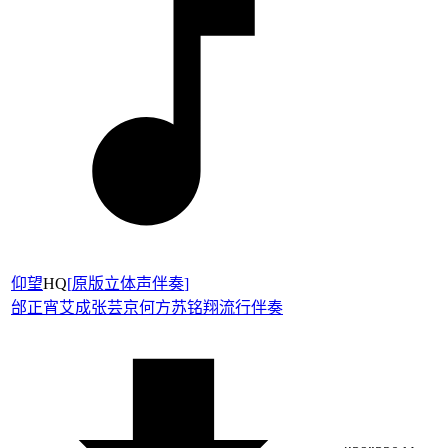
仰望
HQ
[
原版立体声伴奏
]
邰正宵
艾成
张芸京
何方
苏铭翔
流行伴奏