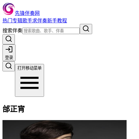
先锋伴奏网
热门
专辑
歌手
求伴奏
新手教程
搜索伴奏
登录
打开移动菜单
邰正宵