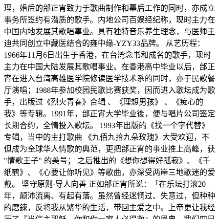
理，婚后的邰正宵致力于歌曲制作和幕后工作的同时，亦成立
事务所签约有潜质的歌手。内地公司百娱经纪称，现时主力在
中国内地发展其歌唱事业。具有独特音乐养生理念，与医师王
迪共同创立中藏医结合的雍中缘-YZY33品牌。 从艺历程：
1966年11月6日出生于香港，在台湾念书和成名的歌手，现时
主力在中国大陆发展其歌唱事业。在香港高中毕业以后，邰正
宵在进入台湾高雄医学院修读医学技术系的同时，亦于民歌餐
厅演唱；1988年参加校园民歌比赛获奖，因而进入歌坛成为歌
手，出版过《烈火青春》合辑 、《理想男孩》 、《痴心的
我》等专辑。1991年，邰正宵大学毕业後，便与唱片公司签定
长期合约，全情投入歌坛。 1993年出版的《找一个字代替》
专辑，当中的主打歌曲 《九佰九拾九朵玫瑰》大受欢迎，不
但成为全球华人情歌的典范，更把邰正宵的事业推上高峰，获
"情歌王子" 的美号； 之后推出的《想你想得好孤寂》、《千
纸鹤》、《心要让你听见》等歌曲，亦深受两岸三地歌迷的爱
戴。 坚守原则·导人向善 正如邰正宵所说：「在乐坛打滚20
年，颠沛流离、有起有落。虽然曾经迷惘过、失意过，但种种
的磨鍊，反将我从繁华的生活，带回主爱之中。上帝更让我经