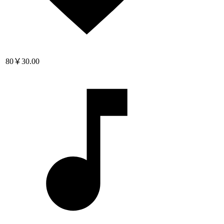
80
￥30.00