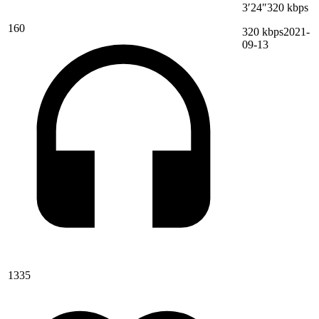
3′24″
320 kbps
160
320 kbps
2021-
09-13
1335