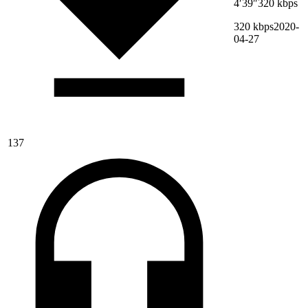
4′39″
320 kbps
320 kbps
2020-
04-27
137