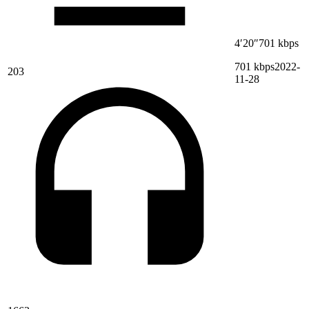
4′20″
701 kbps
701 kbps
2022-
203
11-28