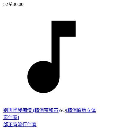
52
￥30.00
别再怪我痴情 (精消带和声)
SQ
[
精消原版立体
声伴奏
]
邰正宵
流行伴奏