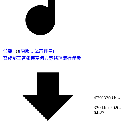
仰望
HQ
[
原版立体声伴奏
]
艾成
邰正宵
张芸京
何方
苏铭翔
流行伴奏
4′39″
320 kbps
320 kbps
2020-
04-27