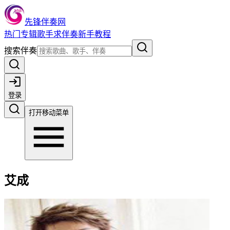
先锋伴奏网
热门
专辑
歌手
求伴奏
新手教程
搜索伴奏
登录
打开移动菜单
艾成