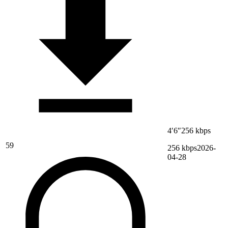
4′6″
256 kbps
59
256 kbps
2026-
04-28