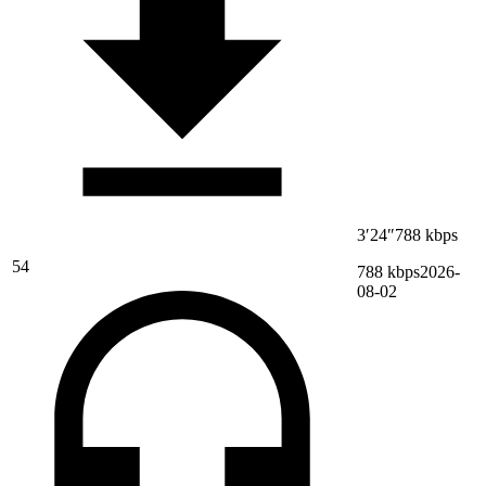
3′24″
788 kbps
54
788 kbps
2026-
08-02