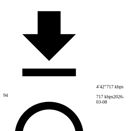
4′42″
717 kbps
94
717 kbps
2026-
03-08