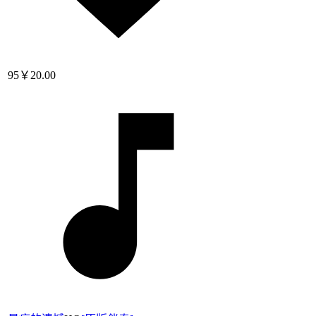
95
￥20.00