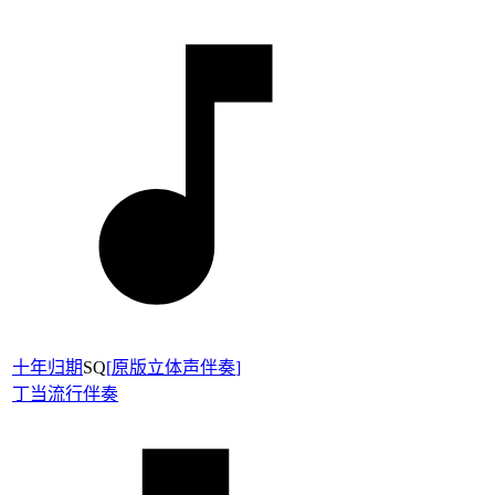
十年归期
SQ
[
原版立体声伴奏
]
丁当
流行伴奏