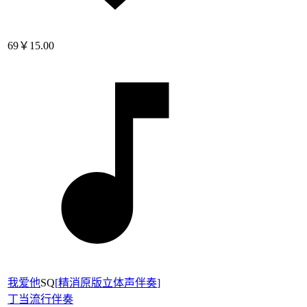
69
￥15.00
我爱他
SQ
[
精消原版立体声伴奏
]
丁当
流行伴奏