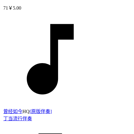
71
￥5.00
曾经如今
HQ
[
原版伴奏
]
丁当
流行伴奏