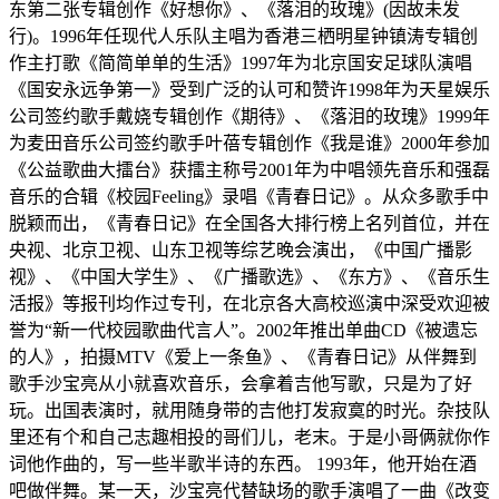
东第二张专辑创作《好想你》、《落泪的玫瑰》(因故未发
行)。1996年任现代人乐队主唱为香港三栖明星钟镇涛专辑创
作主打歌《简简单单的生活》1997年为北京国安足球队演唱
《国安永远争第一》受到广泛的认可和赞许1998年为天星娱乐
公司签约歌手戴娆专辑创作《期待》、《落泪的玫瑰》1999年
为麦田音乐公司签约歌手叶蓓专辑创作《我是谁》2000年参加
《公益歌曲大擂台》获擂主称号2001年为中唱领先音乐和强磊
音乐的合辑《校园Feeling》录唱《青春日记》。从众多歌手中
脱颖而出，《青春日记》在全国各大排行榜上名列首位，并在
央视、北京卫视、山东卫视等综艺晚会演出，《中国广播影
视》、《中国大学生》、《广播歌选》、《东方》、《音乐生
活报》等报刊均作过专刊，在北京各大高校巡演中深受欢迎被
誉为“新一代校园歌曲代言人”。2002年推出单曲CD《被遗忘
的人》，拍摄MTV《爱上一条鱼》、《青春日记》从伴舞到
歌手沙宝亮从小就喜欢音乐，会拿着吉他写歌，只是为了好
玩。出国表演时，就用随身带的吉他打发寂寞的时光。杂技队
里还有个和自己志趣相投的哥们儿，老末。于是小哥俩就你作
词他作曲的，写一些半歌半诗的东西。 1993年，他开始在酒
吧做伴舞。某一天，沙宝亮代替缺场的歌手演唱了一曲《改变