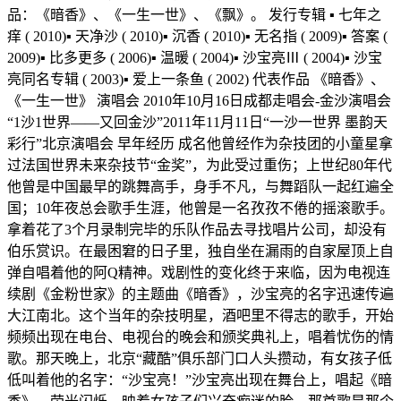
品：《暗香》、《一生一世》、《飘》。 发行专辑 ▪ 七年之
痒 ( 2010)▪ 天净沙 ( 2010)▪ 沉香 ( 2010)▪ 无名指 ( 2009)▪ 答案 (
2009)▪ 比多更多 ( 2006)▪ 温暖 ( 2004)▪ 沙宝亮Ⅲ ( 2004)▪ 沙宝
亮同名专辑 ( 2003)▪ 爱上一条鱼 ( 2002) 代表作品 《暗香》、
《一生一世》 演唱会 2010年10月16日成都走唱会-金沙演唱会
“1沙1世界——又回金沙”2011年11月11日“一沙一世界 墨韵天
彩行”北京演唱会 早年经历 成名他曾经作为杂技团的小童星拿
过法国世界未来杂技节“金奖”，为此受过重伤；上世纪80年代
他曾是中国最早的跳舞高手，身手不凡，与舞蹈队一起红遍全
国；10年夜总会歌手生涯，他曾是一名孜孜不倦的摇滚歌手。
拿着花了3个月录制完毕的乐队作品去寻找唱片公司，却没有
伯乐赏识。在最困窘的日子里，独自坐在漏雨的自家屋顶上自
弹自唱着他的阿Q精神。戏剧性的变化终于来临，因为电视连
续剧《金粉世家》的主题曲《暗香》，沙宝亮的名字迅速传遍
大江南北。这个当年的杂技明星，酒吧里不得志的歌手，开始
频频出现在电台、电视台的晚会和颁奖典礼上，唱着忧伤的情
歌。那天晚上，北京“藏酷”俱乐部门口人头攒动，有女孩子低
低叫着他的名字：“沙宝亮！”沙宝亮出现在舞台上，唱起《暗