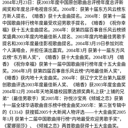
2004年2月23日：获2003年度中国原创歌曲总评榜年度总评新
闻奖和年度总评电视音乐奖。2004年：获第十届东方风云榜东
方新人提名，《暗香》获十大金曲提名。2004年：获第十一届
中国歌曲排行榜年度最受欢迎男歌手提名，《暗香》《祝你幸
福》获十五大金曲提名。2004年：获第四届百事音乐风云榜颁
奖盛典2003年度内地最佳新人提名、2003年度内地最佳男歌手
提名和2003年度最佳影视歌曲提名。2004年3月19日参加刘欢
个人演唱会，并担任演出嘉宾。2004年3月 获第十一届东方风
云榜“东方新人奖”，《暗香》获十大金曲奖。2004年3月 《暗
香》《祝你幸福》获第十一届中国歌曲排行榜年度十五大金曲
奖。2004年3月 获第四届百事音乐风云榜“内地最佳新人奖”，
《暗香》获内地十大金曲奖。2004年：获辽宁文艺台第九届原
创歌曲评选2003年度最佳新人奖、《暗香》获2003年度金曲奖
2004年12月 2004年天地英雄校园票选颁奖典礼上获“上铺的兄
弟”（最佳男歌手）奖2005年：孙悦沙宝亮《倾城之恋》获第
十一届全球华语歌曲音乐榜中榜金曲奖2005年：第三张专辑中
的《1314》获搜狐2005十大新闻人物评选——十大金曲奖2005
年1月 获第十二届中国歌曲排行榜“内地最受欢迎男歌手奖”，
《蒙娜丽莎》、《倾城之恋》两首歌曲获得十五大金曲奖。