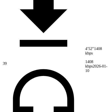
4′52″
1408
kbps
1408
39
kbps
2026-01-
10