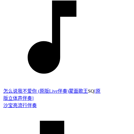
怎么说我不爱你 (原版Live伴奏)蒙面歌王
SQ
[
原
版立体声伴奏
]
沙宝亮
流行伴奏