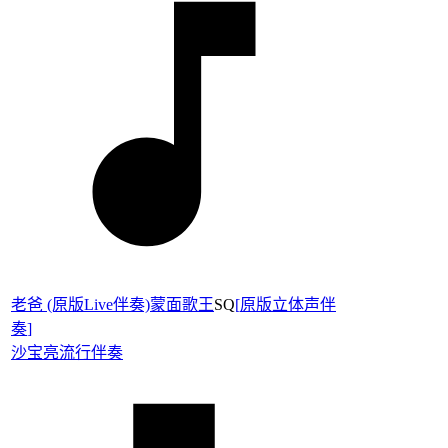
老爸 (原版Live伴奏)蒙面歌王
SQ
[
原版立体声伴
奏
]
沙宝亮
流行伴奏