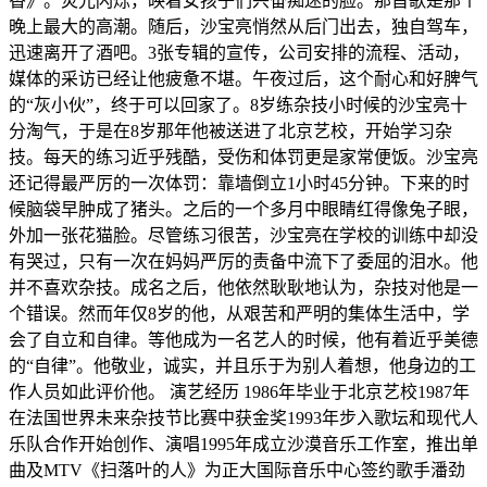
香》。荧光闪烁，映着女孩子们兴奋痴迷的脸。那首歌是那个
晚上最大的高潮。随后，沙宝亮悄然从后门出去，独自驾车，
迅速离开了酒吧。3张专辑的宣传，公司安排的流程、活动，
媒体的采访已经让他疲惫不堪。午夜过后，这个耐心和好脾气
的“灰小伙”，终于可以回家了。8岁练杂技小时候的沙宝亮十
分淘气，于是在8岁那年他被送进了北京艺校，开始学习杂
技。每天的练习近乎残酷，受伤和体罚更是家常便饭。沙宝亮
还记得最严厉的一次体罚：靠墙倒立1小时45分钟。下来的时
候脑袋早肿成了猪头。之后的一个多月中眼睛红得像兔子眼，
外加一张花猫脸。尽管练习很苦，沙宝亮在学校的训练中却没
有哭过，只有一次在妈妈严厉的责备中流下了委屈的泪水。他
并不喜欢杂技。成名之后，他依然耿耿地认为，杂技对他是一
个错误。然而年仅8岁的他，从艰苦和严明的集体生活中，学
会了自立和自律。等他成为一名艺人的时候，他有着近乎美德
的“自律”。他敬业，诚实，并且乐于为别人着想，他身边的工
作人员如此评价他。 演艺经历 1986年毕业于北京艺校1987年
在法国世界未来杂技节比赛中获金奖1993年步入歌坛和现代人
乐队合作开始创作、演唱1995年成立沙漠音乐工作室，推出单
曲及MTV《扫落叶的人》为正大国际音乐中心签约歌手潘劲