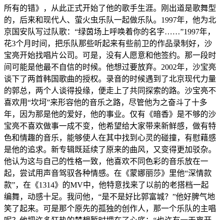
所有的错》，从此正式开始了他的歌手生涯。刚出道是歌舞型
的，后来和现代人、萤火虫乐队一起做乐队。1997年，他为北
京国安队写过队歌：“绿茵场上呼唤着你的名字……”1997年，
花3个月时间，把乐队那些听起来有些前卫的作品录制好，沙
宝亮开始找唱片公司。可是，没有人愿意和他签约。那一段时
间可能是他最不自信的时候。他想过要放弃。2002年，沙宝亮
谈下了两首韩国歌曲的授权。录音的时候遇到了北京现代力量
的郭总，两个人谈得投缘，便走上了共同探索的路。沙宝亮不
喜欢用“坎坷”来形容他的音乐之路，尽管他为之奋斗了十多
年，因为那是他的爱好，他的事业。仅有《暗香》是不够的沙
宝亮不喜欢做事一成不变，他希望给大家带来新鲜感，做有特
色和情趣的音乐，能够使人在其中找到心灵的碰撞，有慰藉感
是他的追求。新专辑既延续了原来的曲风，又变得更加驳杂。
他认为这与自己的性格一致，他喜欢不同色彩的音乐放在一
起，尝试用声音驾驭各种情感。在《蒙娜丽莎》里他“深情款
款”，在《1314》的MV中，他特意找来了以前的老搭档一起
编舞，动感十足。我问他，“是不是好比郭富城？”他好脾气地
笑了起来。可是那个原先的孤独的创作人，那一个乐队的主唱