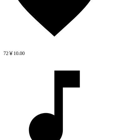
72
￥10.00