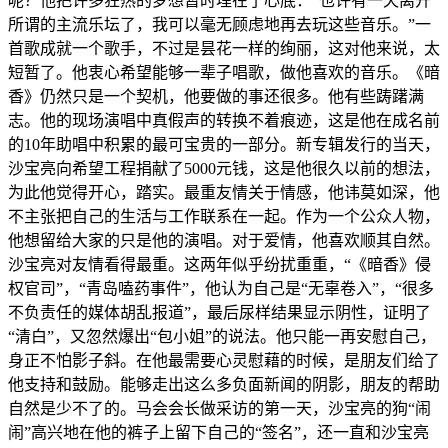
呢？他把许多狂热的梦想暂时埋在了心底：“也许有一天离开
所谓的主流乐坛了，我可以毫无顾虑地再去玩这些音乐。”一
首歌成就一个歌手，不过是昙花一样的绚丽，这对他来说，太
短暂了。他衷心希望能够一辈子唱歌，做他喜欢的音乐。《暗
香》仍然只是一个契机，他要做的事还很多。他有些踌躇满
志。他的现场演唱中真假声的转换不着痕迹，这是他在成名前
的10年助唱中积累的最可宝贵的一部分。新专辑发行的当天，
沙宝亮向希望工程捐献了5000元钱，这是他很久以前的想法，
为此他觉得开心，踏实。最重友情关于情感，他讳莫如深，他
不主张把自己的生活与工作联系在一起。作为一个公众人物，
他想留给大家的只是他的演唱。对于爱情，他喜欢顺其自然。
沙宝亮对友情看得最重。这两年似乎纷扰重重，“《暗香》侵
权官司”，“青岛嗑药事件”，他认为自己是“无辜卷入”，“很多
不负责任的媒体胡乱报道”，最后尿样结果显示阴性，证明了
“清白”，又忽然爆出“包小姐”的说法。他只能一再安慰自己，
身正不怕影子斜。在他最需要心灵慰藉的时候，是朋友们给了
他支持和鼓励。能够走出这么多负面新闻的阴影，朋友的帮助
自然是少不了的。马会会长做采访的第一天，沙宝亮的狗“闹
闹”高兴地在他的裤子上留下自己的“签名”，还一直和沙宝亮