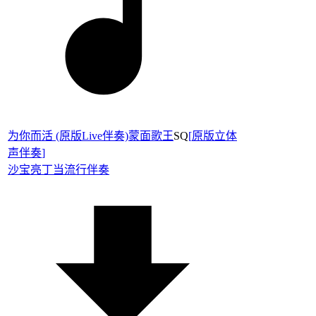
为你而活 (原版Live伴奏)蒙面歌王
SQ
[
原版立体
声伴奏
]
沙宝亮
丁当
流行伴奏