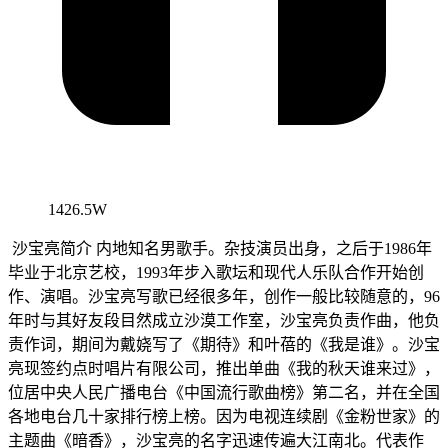
1426.5W
沙宝亮简介 内地知名男歌手。杂技演员出身，之后于1986年
毕业于北京艺校，1993年步入歌坛和现代人乐队合作开始创
作、演唱。沙宝亮写歌已经很多年，创作一般比较随意的，96
年时与其好友段目然成立沙漠工作室，沙宝亮负责作曲，他负
责作词，期间为戴娆写了《期待》和叶蓓的《我是谁》。沙宝
亮现签约点时唱片有限公司，推出单曲《我的秋天谁来过》，
位居中央人民广播电台《中国流行歌曲榜》第二名，并在全国
各地电台几十家排行榜上榜。因为电视连续剧《金粉世家》的
主题曲《暗香》，沙宝亮的名字迅速传遍大江南北。代表作