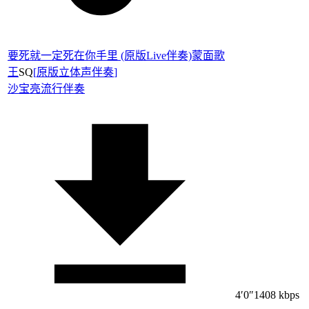
要死就一定死在你手里 (原版Live伴奏)蒙面歌
王
SQ
[
原版立体声伴奏
]
沙宝亮
流行伴奏
4′0″
1408 kbps