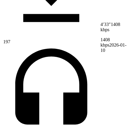
4′33″
1408
kbps
1408
197
kbps
2026-01-
10