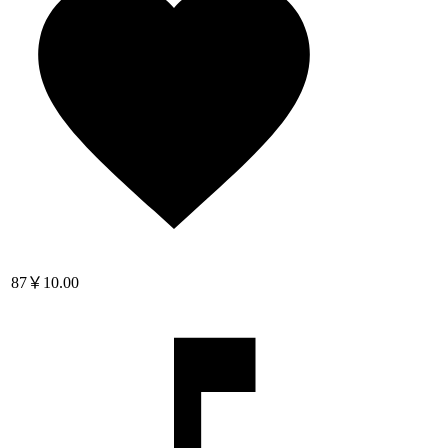
87
￥10.00