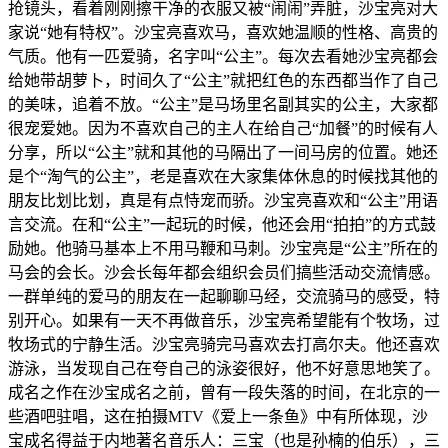
抢镜头，看着刚刚擦干净的衣服又被“闹闹”弄脏，沙宝亮对大
家说“她有特权”。沙宝亮喜欢马，喜欢她温顺的性格、高贵的
气质。他有一匹爱骑，名字叫“公主”。每次去看她沙宝亮都会
给她带胡萝卜，时间久了“公主”就把红色的东西都当作了自己
的美味，追着不放。“公主”是马场里名副其实的公主，大家都
很宠爱她。因为不喜欢自己的主人在给自己“加餐”的时候有人
分享，所以“公主”就和其他的马隔出了一间马房的位置。她还
是个“淘气的公主”，老是喜欢在大家集体休息的时候找其他的
朋友比划比划，真是有点恃宠而骄。沙宝亮喜欢和“公主”用语
言交流。在和“公主”一起玩的时候，他还会用“拍拍”的方式鼓
励她。他骑马基本上不用马鞭和马刺。沙宝亮是“公主”所在的
马会的会长。沙会长每年都会组织会员们搞些活动交流情感。
一群单纯的爱马的朋友在一起聊聊马经，交流骑马的感受，特
别开心。如果有一天不再做音乐，沙宝亮希望能有个牧场，过
牧场式的宁静生活。沙宝亮骑完马喜欢去打高尔夫。他还喜欢
游泳，当发现自己在夸自己的泳姿很好，他不好意思地笑了。
成名之作在沙宝成名之前，曾有一段失落的时间，在北京的一
些酒吧驻唱，这在拍摄MTV《爱上一条鱼》中有所体现，沙
宝成名得益于内地著名音乐人：三宝（也是孙楠的伯乐），三