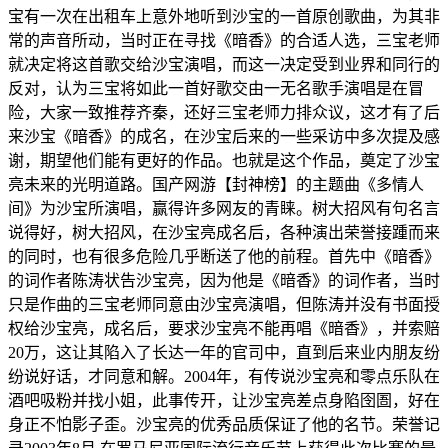
宝有一次在出租车上意外地听到沙宝的一首原创歌曲，为其非
常的声音所动，当时正在寻找《暗香》的合适人选，三宝老师
就决定将这首歌交给沙宝演唱，而这一决定受到业界和同行的
反对，认为三宝将如此一首好歌交由一无名歌手演唱是在冒
险，大家一致推荐齐秦，还好三宝老师力排众议，这才有了后
来沙宝《暗香》的成名，在沙宝后来的一些采访中多次提及感
谢，期望他们能有更好的作品。也就是这个作品，奠定了沙宝
亮未来的光明道路。国产网游【封神榜】的主题曲《多情人
间》为沙宝所演唱，赢得许多网友的青睐。树大招风有句名言
说得好，树大招风，在沙宝亮成名后，各种演出荣誉接踵而来
的同时，也有很多危险几乎断送了他的前程。首先中《暗香》
的词作者陈涛状告沙宝亮，因为他是《暗香》的词作者，当时
只是作曲的三宝老师同意由沙宝亮演唱，但陈涛并没有书面授
权给沙宝亮，成名后，要求沙宝亮不能再唱《暗香》，并索赔
20万，这让其陷入了长达一年的官司中，直到后来业内朋友纷
纷说好话，才同意和解。2004年，有传说沙宝亮和零点乐队在
酒吧吸粉并找小姐，此事传开，让沙宝亮差点身陷囹圄，好在
身正不怕影子歪。沙宝亮的优秀品质保证了他的名节。荣誉记