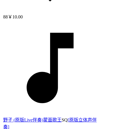
88
￥10.00
野子 (原版Live伴奏)蒙面歌王
SQ
[
原版立体声伴
奏
]