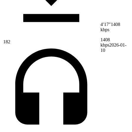
4′17″
1408
kbps
1408
182
kbps
2026-01-
10