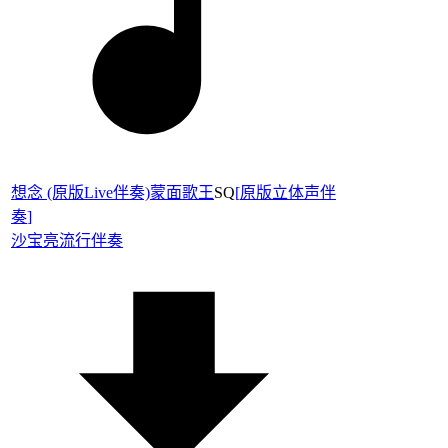
想念 (原版Live伴奏)蒙面歌王
SQ
[
原版立体声伴
奏
]
沙宝亮
流行伴奏