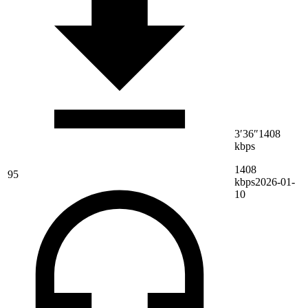
3′36″
1408
kbps
1408
95
kbps
2026-01-
10