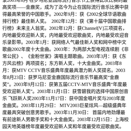
录2003年8月 在罗马尼亚国际流行音乐节上获得此次比赛的最
高奖项——金鹿奖，成为了迄今为止在国际流行音乐比赛中获
得最高荣誉的中国歌手。2002年9月：获《2002全球华语歌曲
排行榜》最佳新人奖。 2002年12月：获《第十届中国歌曲排
行榜》未来主人翁奖。2002年12月：获Channel[V]三项提名，
内地最受欢迎新人奖，内地最受欢迎歌曲奖，内地最受欢迎音
乐录影带。2003年1月：获网络人气最佳新人奖和网中榜中文
歌曲2002年度十大金曲。2003年：为两部大型电视连续剧《非
常公民》、《金粉世家》演唱主题歌曲。2003年3月：获《东
方风云榜》两项提名；东方新人奖，十大金曲奖。2003年8
月：获MTV CCTV音乐盛典年度最具潜力新人奖提名。2003
年8月23日：获罗马尼亚金鹿国际流行音乐节最高奖“金鹿
奖”。2003年9月12日：获第五届CCTV-MTV音乐盛典“年度最
受欢迎新人奖”。2003年11月1日：获雪碧我的选择中国原创音
乐 飞跃新人奖2003年11月17日：获中国金唱片奖与2003年度
金曲奖。2003年11月29日： MTV2003巨星炫风—超级盛典年
度最具突破创意男歌手。2003年11月30日： 首届内地劲爆最
有前途新人男歌手奖和十大金曲奖。2003年12月15日：上海校
园天地英雄榜年度最受欢迎新人奖和年度最受欢迎歌曲奖。