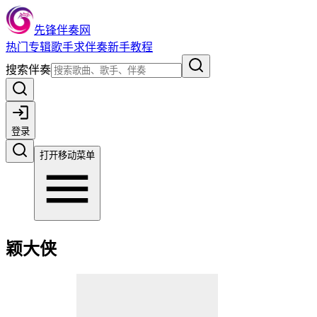
先锋伴奏网
热门
专辑
歌手
求伴奏
新手教程
搜索伴奏
登录
打开移动菜单
颖大侠