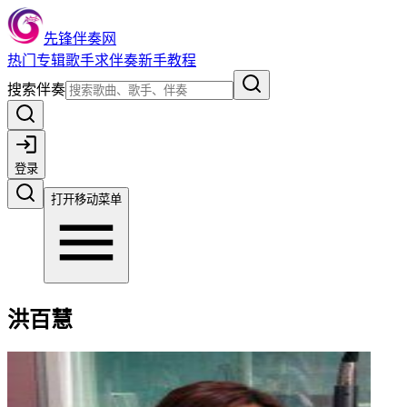
先锋伴奏网
热门
专辑
歌手
求伴奏
新手教程
搜索伴奏
登录
打开移动菜单
洪百慧