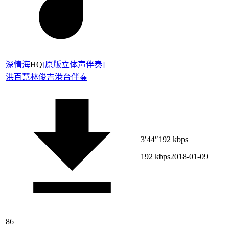
深情海
HQ
[
原版立体声伴奏
]
洪百慧
林俊吉
港台伴奏
3′44″
192 kbps
192 kbps
2018-01-09
86