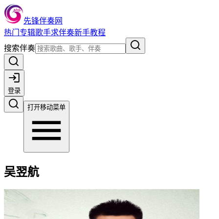
先锋伴奏网
热门
专辑
歌手
求伴奏
新手教程
搜索伴奏
登录
打开移动菜单
吴翌航