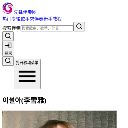
先锋伴奏网
热门
专辑
歌手
求伴奏
新手教程
搜索伴奏
登录
打开移动菜单
이설아(李雪雅)