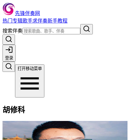
先锋伴奏网
热门
专辑
歌手
求伴奏
新手教程
搜索伴奏
登录
打开移动菜单
胡修科