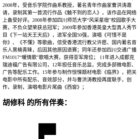
2008年，受音乐学院作曲系教授，著名青年作曲家曹洪涛邀
请，录制其第一首流行作品《触不到的恋人》，该作品在网络
上备受好评。2008年参加四川师范大学“风采星宿”校园歌手大
赛，不负众望荣获总冠军；2009年参加香港英皇大型真人秀节
目《下一站天王天后》，进军全国50强，演唱《可惜不是
你》、《不懂》等歌曲，倍受香港流行教父许愿、国内著名音
乐人黑楠青睐，后因其他原因退赛；同年还参加四川交通广播
FM1017“暖情歌”歌唱大赛，获得亚军席位； 11年进入成都克
瑞迪福广告有限公司，12年担任音乐总监，完成多部微电影、
广告等配乐工作。15年参与制作惊悚题材电影《临界》，把关
电影中所有配乐、音效部分，并与曹洪涛教授再度联手，创
作，录制，演唱电影片尾曲《西窗》；
胡修科 的所有伴奏：