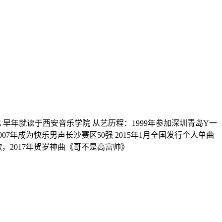
于湖北 早年就读于西安音乐学院 从艺历程：1999年参加深圳青岛Y一
7年成为快乐男声长沙赛区50强 2015年1月全国发行个人单曲
歌，2017年贺岁神曲《哥不是高富帅》