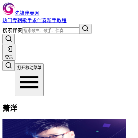
先锋伴奏网
热门
专辑
歌手
求伴奏
新手教程
搜索伴奏
登录
打开移动菜单
萧洋