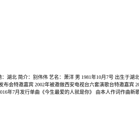
生地：湖北 简介：别伟伟 艺名：萧洋 男 1981年10月7号 出生
特邀嘉宾 2002年被邀做西安电视台六套演歌台特邀嘉宾 200
2016年7月发行单曲《今生最爱的人就是你》 由本人作词作曲新