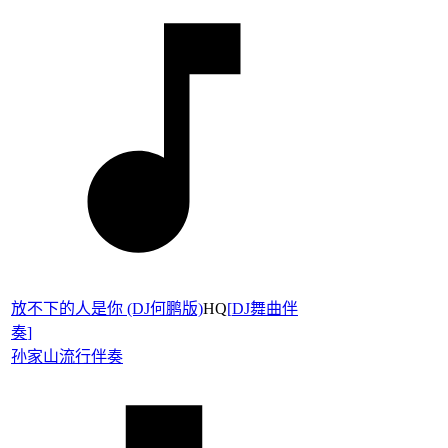
放不下的人是你 (DJ何鹏版)
HQ
[
DJ舞曲伴
奏
]
孙家山
流行伴奏