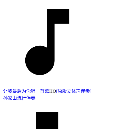
让我最后为你唱一首歌
HQ
[
原版立体声伴奏
]
孙家山
流行伴奏