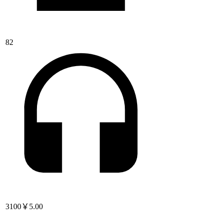
82
3100
￥5.00