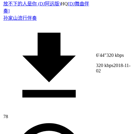
放不下的人是你 (DJ阿远版)
HQ
[
DJ舞曲伴
奏
]
孙家山
流行伴奏
6′44″
320 kbps
320 kbps
2018-11-
02
78