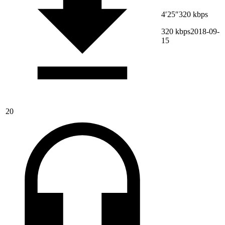
4′25″
320 kbps
320 kbps
2018-09-
15
20