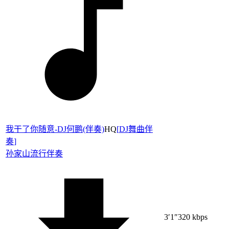
我干了你随意-DJ何鹏(伴奏)
HQ
[
DJ舞曲伴
奏
]
孙家山
流行伴奏
3′1″
320 kbps