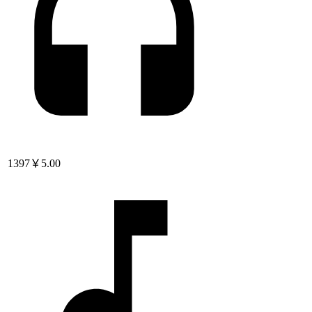
1397
￥5.00