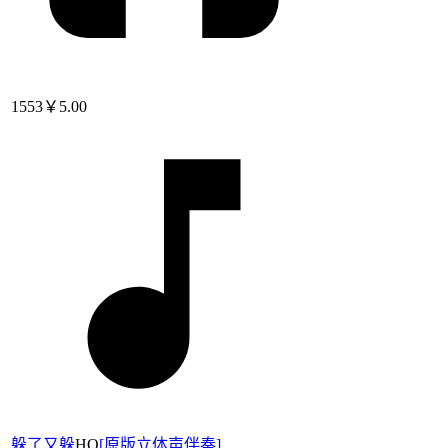
1553
￥5.00
躲了又躲
HQ
[
原版立体声伴奏
]