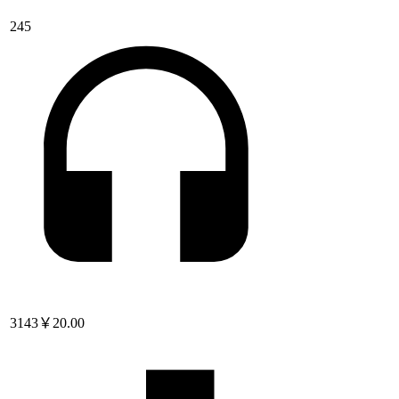
245
3143
￥20.00