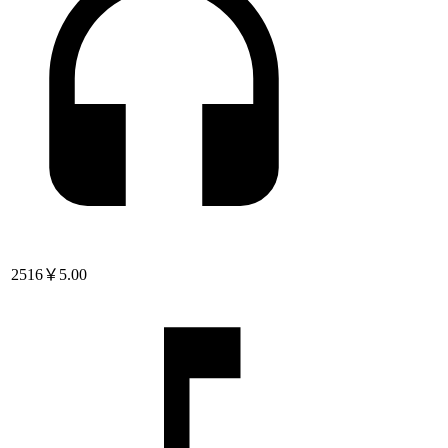
2516
￥5.00