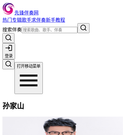
先锋伴奏网
热门
专辑
歌手
求伴奏
新手教程
搜索伴奏
登录
打开移动菜单
孙家山