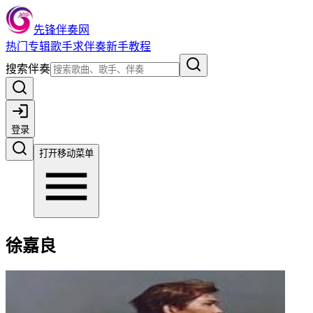
先锋伴奏网
热门
专辑
歌手
求伴奏
新手教程
搜索伴奏
登录
打开移动菜单
徐嘉良