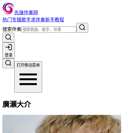
先锋伴奏网
热门
专辑
歌手
求伴奏
新手教程
搜索伴奏
登录
打开移动菜单
廣瀬大介