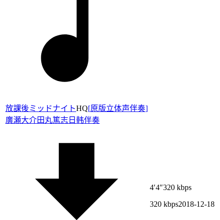
放課後ミッドナイト
HQ
[
原版立体声伴奏
]
廣瀬大介
田丸篤志
日韩伴奏
4′4″
320 kbps
320 kbps
2018-12-18