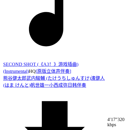
SECOND SHOT (《A3！》游戏插曲)
(Instrumental)
HQ
[
原版立体声伴奏
]
熊谷健太郎
武内駿輔 (たけうちしゅんすけ)
濱健人
(はま けんと)
帆世雄一
小西成弥
日韩伴奏
4′17″
320
kbps