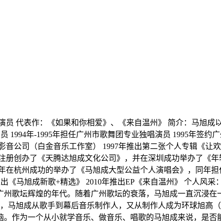
业：演员 代表作：《如果和你相爱》、《来自温州》 简介：马旭
演员 1994年-1995年担任广州市歌舞团专业独唱演员 1995
洋影音公司（白金音乐工作室） 1997年推出第二张个人专辑《
圳注册创办了《天腾达旭成文化公司》，并在深圳成功举办了《年轻
0年在杭州成功的举办了《马旭成大型公益个人演唱会》，同年担任
推出《马旭成新歌+精选》 2010年推出EP《来自温州》 个人风
是广州歌坛辉煌的年代。随着广州歌坛的衰落，马旭成一直沉浸在
京，马旭成从歌手到幕后音乐制作人，又从制作人成为环球旭高
。作为一个从小就学音乐、做音乐、唱歌的马旭成来说，是否能