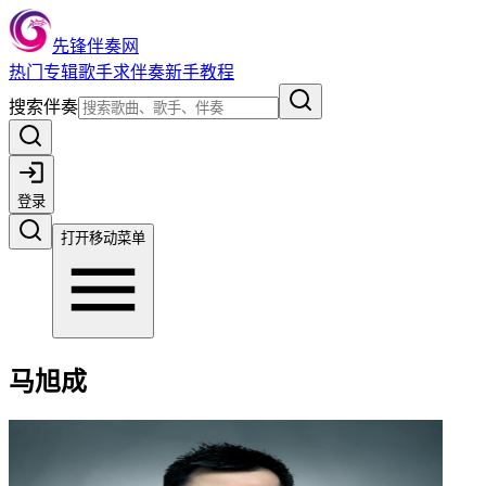
先锋伴奏网
热门
专辑
歌手
求伴奏
新手教程
搜索伴奏
登录
打开移动菜单
马旭成