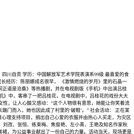
出生地：四川自贡 学历：中国解放军艺术学院表演系99级 最喜爱的食
 成长经历：陈丽娜成名很早， 《激情燃烧的岁月》里的石晶一
间正道是沧桑》等热播剧，并在电视剧版《手机》中出演吕桂
机》中，客串了一把吕桂花，在电视剧中，吕桂花的戏份大大
女性，让人心酸又感动：“这个人物很有意思，她能让你笑着流
门而入，她也因此成了村里的‘破鞋’。” 社会活动： 正在某
童心理支持项目，捐出自己心爱的衣服并由热心人买走，为灾区
泉、刘孜、张恒、练束梅、焦俊艳、左小青、王艳及知名作家秋
美裙，为公益事业献出了一份自己的力量。活动当天，现场更是