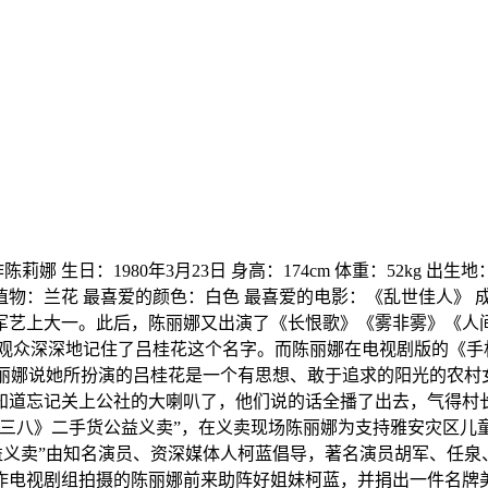
娜 生日：1980年3月23日 身高：174cm 体重：52kg 
的植物：兰花 最喜爱的颜色：白色 最喜爱的电影：《乱世佳人》
军艺上大一。此后，陈丽娜又出演了《长恨歌》《雾非雾》《人
让观众深深地记住了吕桂花这个名字。而陈丽娜在电视剧版的《手
陈丽娜说她所扮演的吕桂花是一个有思想、敢于追求的阳光的农村
道忘记关上公社的大喇叭了，他们说的话全播了出去，气得村长踹
好三八》二手货公益义卖”，在义卖现场陈丽娜为支持雅安灾区儿
益义卖”由知名演员、资深媒体人柯蓝倡导，著名演员胡军、任
作电视剧组拍摄的陈丽娜前来助阵好姐妹柯蓝，并捐出一件名牌