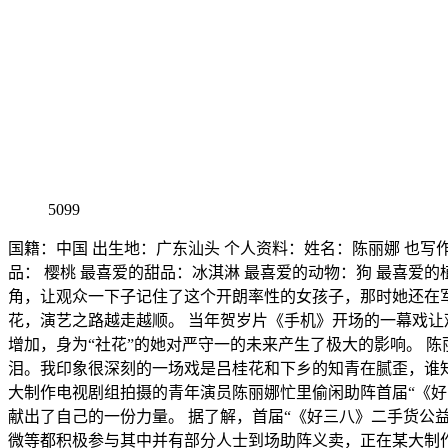
5099
国籍：中国 出生地：广东汕头 个人资料：姓名：陈丽娜 也写作陈莉
品： 樱桃 最喜爱的甜品：冰淇淋 最喜爱的动物：狗 最喜爱
角，让观众一下子记住了这个开朗率性的女孩子，那时她还在
花，演艺之路越走越顺。 当年贺岁片《手机》开场的一幕戏
增加，身为“社花”的她对严守一的未来产生了极大的影响。 
泪。我印象很深刻的一场戏是吕桂花和下乡的知青在腻歪，谁知
大制作电视剧组拍摄的青年演员陈丽娜忙里偷闲助阵首届“《
献出了自己的一份力量。 据了解，首届“《好三八》二手货公
微等都积极参与其中并有部分人士到场助阵义卖，正在某大制