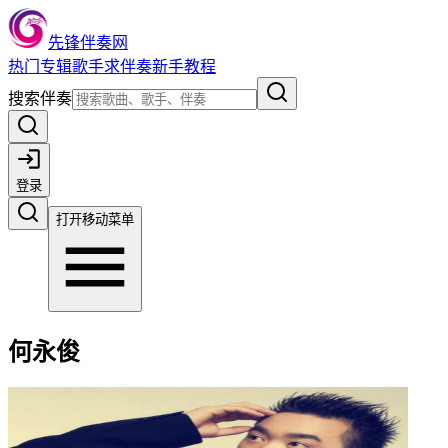
先锋伴奏网
热门
专辑
歌手
求伴奏
新手教程
搜索伴奏
登录
打开移动菜单
何永俊