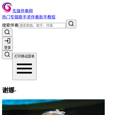
先锋伴奏网
热门
专辑
歌手
求伴奏
新手教程
搜索伴奏
登录
打开移动菜单
谢娜-