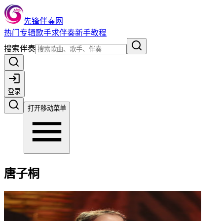
先锋伴奏网
热门
专辑
歌手
求伴奏
新手教程
搜索伴奏
登录
打开移动菜单
唐子桐