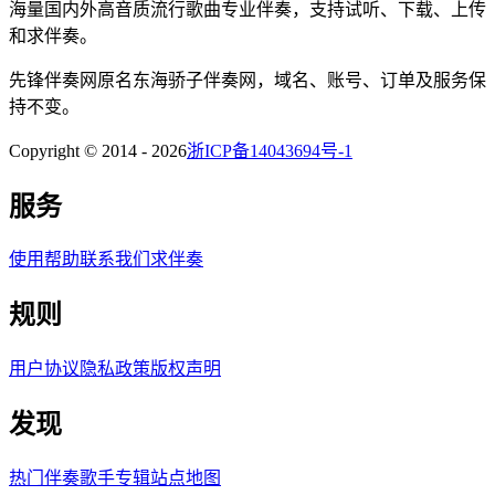
海量国内外高音质流行歌曲专业伴奏，支持试听、下载、上传
和求伴奏。
先锋伴奏网
原名
东海骄子伴奏网
，域名、账号、订单及服务保
持不变。
Copyright © 2014 -
2026
浙ICP备14043694号-1
服务
使用帮助
联系我们
求伴奏
规则
用户协议
隐私政策
版权声明
发现
热门伴奏
歌手
专辑
站点地图