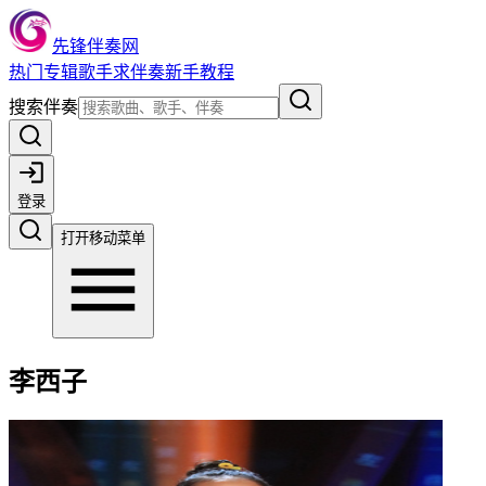
先锋伴奏网
热门
专辑
歌手
求伴奏
新手教程
搜索伴奏
登录
打开移动菜单
李西子