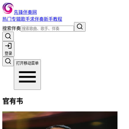
先锋伴奏网
热门
专辑
歌手
求伴奏
新手教程
搜索伴奏
登录
打开移动菜单
官有韦