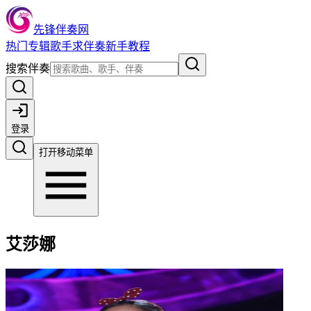
先锋伴奏网
热门
专辑
歌手
求伴奏
新手教程
搜索伴奏
登录
打开移动菜单
艾莎娜