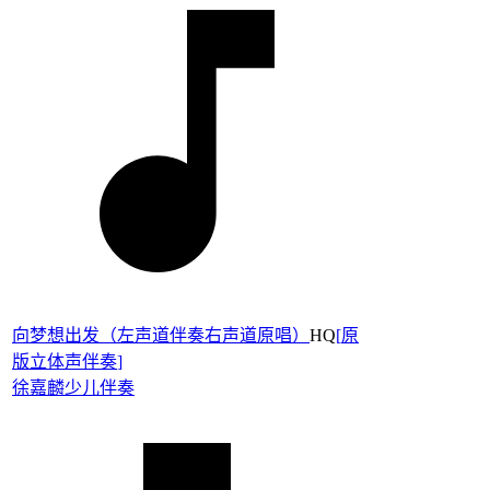
向梦想出发（左声道伴奏右声道原唱）
HQ
[
原
版立体声伴奏
]
徐嘉麟
少儿伴奏