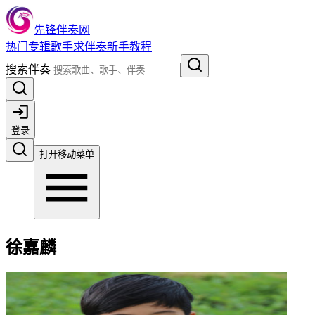
先锋伴奏网
热门
专辑
歌手
求伴奏
新手教程
搜索伴奏
登录
打开移动菜单
徐嘉麟