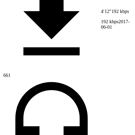
4′12″
192 kbps
192 kbps
2017-
06-01
661