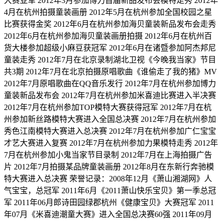
大赛亚军 2012年3月参加博力首届新品发布会模特走秀 2012年
4月在杭州拍摄童装画册 2012年5月在杭州参加全国校园之星
比赛获得金奖 2012年6月在杭州参加海贝童装新品发布会走秀
2012年6月在杭州参加海贝童装画册拍摄 2012年6月在杭州百
货大楼参加超级小麻豆获冠军 2012年6月在诸暨参加阿杰邦尼
童装走秀 2012年7月在北京录制湖北卫视《今晚我当家》节目
共3期 2012年7月在北京拍摄原唱歌曲《谁偷走了我的猪》MV
2012年7月原唱歌曲在QQ音乐发行 2012年7月在杭州参加博力
童装新品发布会 2012年7月在杭州参加米喜迪比赛进入半决赛
2012年7月在杭州参加TOP模特大赛获得冠军 2012年7月在杭
州参加新丝路模特大赛进入全国总决赛 2012年7月在杭州参加
秀色江南模特大赛进入总决赛 2012年7月在杭州参加广仁宝宝
才艺大赛进入复赛 2012年7月在杭州参加力果模特走秀 2012年
7月在杭州参加小鬼当家节目录制 2012年7月在上海拍摄广告
片 2012年7月拍摄某品牌童装画册 2012年8月在东新行奔驰模
特大赛进入总决赛 荣誉记录：2008年12月《萧山湘湖网》人
气宝宝，总冠军 2011年6月《2011萧山快乐宝贝》第一季总冠
军 2011年06月郎诗田园绿郡杭州《健康宝贝》大赛冠军 2011
年07月《米喜迪潮童大赛》进入全国总决赛60强 2011年09月