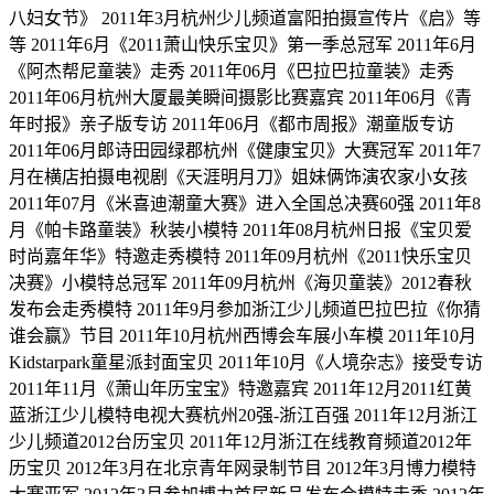
八妇女节》 2011年3月杭州少儿频道富阳拍摄宣传片《启》等
等 2011年6月《2011萧山快乐宝贝》第一季总冠军 2011年6月
《阿杰帮尼童装》走秀 2011年06月《巴拉巴拉童装》走秀
2011年06月杭州大厦最美瞬间摄影比赛嘉宾 2011年06月《青
年时报》亲子版专访 2011年06月《都市周报》潮童版专访
2011年06月郎诗田园绿郡杭州《健康宝贝》大赛冠军 2011年7
月在横店拍摄电视剧《天涯明月刀》姐妹俩饰演农家小女孩
2011年07月《米喜迪潮童大赛》进入全国总决赛60强 2011年8
月《帕卡路童装》秋装小模特 2011年08月杭州日报《宝贝爱
时尚嘉年华》特邀走秀模特 2011年09月杭州《2011快乐宝贝
决赛》小模特总冠军 2011年09月杭州《海贝童装》2012春秋
发布会走秀模特 2011年9月参加浙江少儿频道巴拉巴拉《你猜
谁会赢》节目 2011年10月杭州西博会车展小车模 2011年10月
Kidstarpark童星派封面宝贝 2011年10月《人境杂志》接受专访
2011年11月《萧山年历宝宝》特邀嘉宾 2011年12月2011红黄
蓝浙江少儿模特电视大赛杭州20强-浙江百强 2011年12月浙江
少儿频道2012台历宝贝 2011年12月浙江在线教育频道2012年
历宝贝 2012年3月在北京青年网录制节目 2012年3月博力模特