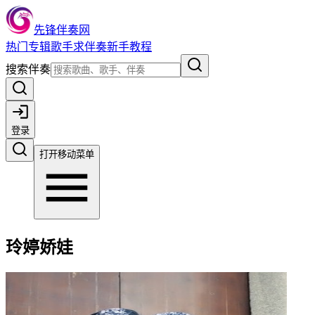
先锋伴奏网
热门
专辑
歌手
求伴奏
新手教程
搜索伴奏
登录
打开移动菜单
玲婷娇娃