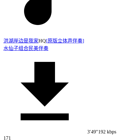
洪湖岸边是我家
HQ
[
原版立体声伴奏
]
水仙子组合
民美伴奏
3′49″
192 kbps
171