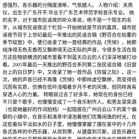
感强烈，各乐器的分隔度清晰，气氛撼人。 人物介绍：关燕
仪，出生于广东开平,毕业于广东艺术师范学校音乐专业。 她
的名字，对于城市民谣夜的听众来说，绝不是一个陌生的名
字，从城市民谣夜这个栏目一开始她就是节目的嘉宾，城市民
谣夜节目于上世纪最后一年推出的民谣合辑《野百合在枯萎的
季节绽放》中，便已收录了她一首经典的作品《凭悼》，她那
纯净得无色无香而又飘缈得无边无际的声音，令很多生活在南
方这些物欲横流的城市里看不到蓝天白云的人们深深地被打动
着。2005年最后一天推出的野百合系列第二张民谣合辑《旧窗
台上的白日梦》中，又收录了她一首作品《弥留之际》，这一
次，她的声音已经不再像《凭悼》中那样虚空飘缈，而变得低
沉而有实质，仿佛在低吟浅唱着岁月不老的风情，但同样具有
穿透人心的力量。 转眼就过去了好多年，她现在的身份已经
不只是个歌手，也慢慢变成了一个音乐制作人，和男友梁奕源
（也是她最好的作词拍档）一起隐居在广州白云山下的某个偏
僻的小镇中，在音乐和清茶中浸泡着他们优雅闲逸的时光，在
这些看似平淡如水的日子里，她慢慢掌握了摆在家中的十几件
各式各样的中西乐器，从埙到箫，从键盘到贝斯，这些乐器在