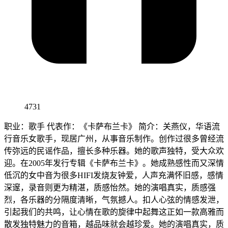
4731
职业：歌手 代表作：《卡萨布兰卡》 简介：关燕仪，华语流
行音乐女歌手，现居广州，从事音乐制作。创作过很多曾经流
传弥远的民谣作品，擅长多种乐器。她的歌声独特，受大众欢
迎。在2005年发行专辑《卡萨布兰卡》。她成熟感性而又深情
低沉的女中音为很多HIFI发烧友钟爱，人声充满怀旧感，感情
深邃，录音则更为精湛，质感怡然。她的演唱真实，质感强
烈，各乐器的分隔度清晰，气氛撼人。扣人心弦的情感发泄，
引起我们的共鸣，让心情在歌的旋律中起舞这正如一款高雅而
散发独特魅力的音箱，越品味就会越珍爱。她的演唱真实，质