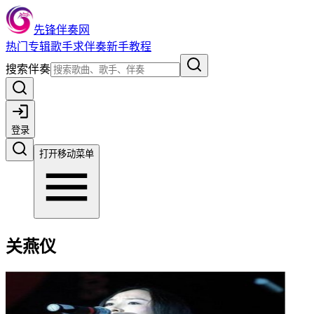
先锋伴奏网
热门
专辑
歌手
求伴奏
新手教程
搜索伴奏
登录
打开移动菜单
关燕仪