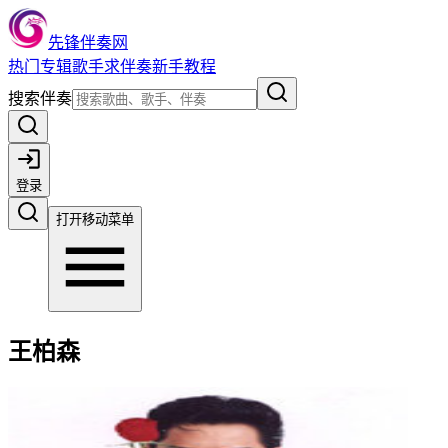
先锋伴奏网
热门
专辑
歌手
求伴奏
新手教程
搜索伴奏
登录
打开移动菜单
王柏森