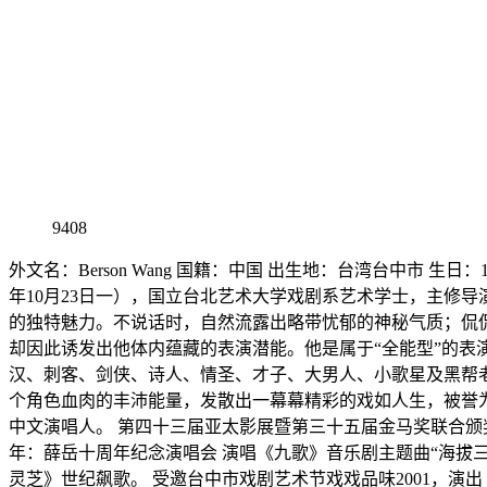
9408
外文名：Berson Wang 国籍：中国 出生地：台湾台中市 生日
年10月23日一），国立台北艺术大学戏剧系艺术学士，主修
的独特魅力。不说话时，自然流露出略带忧郁的神秘气质；侃
却因此诱发出他体内蕴藏的表演潜能。他是属于“全能型”的表
汉、刺客、剑侠、诗人、情圣、才子、大男人、小歌星及黑帮
个角色血肉的丰沛能量，发散出一幕幕精彩的戏如人生，被誉为台
中文演唱人。 第四十三届亚太影展暨第三十五届金马奖联合颁奖晚
年：薛岳十周年纪念演唱会 演唱《九歌》音乐剧主题曲“海拔三千
灵芝》世纪飙歌。 受邀台中市戏剧艺术节戏戏品味2001，演