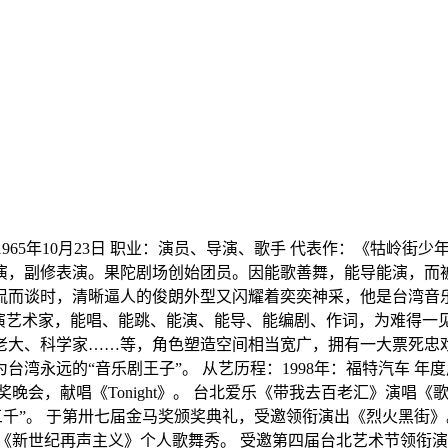
：1965年10月23日 职业：演员、导演、歌手 代表作：《牯岭街少年杀
导演，副修表演。果陀剧场创始团员。因能歌善舞，能导能演，而
侃而谈时，清晰逼人的俊朗外型又闪耀着奕奕神采，他是台湾音
演艺术家，能唱、能跳、能演、能导、能编剧、作词，为难得一见
老大、科学家……等，角色塑造空间相当宽广，拥有一大票死忠戏
湾永远的“音乐剧王子”。 从艺历程：1998年：福特汽车 年
会，献唱《Tonight》。 台北爱乐《带我去百老汇》演唱《
”。 于第卅七届金马奖颁奖典礼，受邀领衔演出《烈火黑街》。 2
出《新世纪再声主义》个人歌舞秀。 受邀第四届台北艺术节领衔演