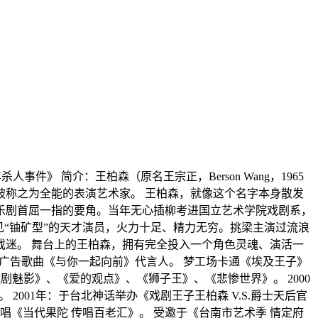
人事件》 简介：王柏森（原名王宗正，Berson Wang，1965
被称之为全能的表演艺术家。 王柏森，就像这个名字本身散发
乐剧首屈一指的要角。当年无心插柳考进国立艺术学院戏剧系，
“铀矿型”的天才演员，火力十足、精力无穷。挑梁主演过流浪
迷。 舞台上的王柏森，拥有完全投入一个角色灵魂、演活一
度广告歌曲《与你一起向前》代言人。 梦工场卡通《埃及王子》
歌剧魅影》、《爱的观点》、《狮子王》、《悲惨世界》。 2000
001年：于台北神话举办《戏剧王子王柏森 V.S.爵士天后官
唱《当代果陀 传唱百老汇》。 受邀于《台南市艺术季 情定府