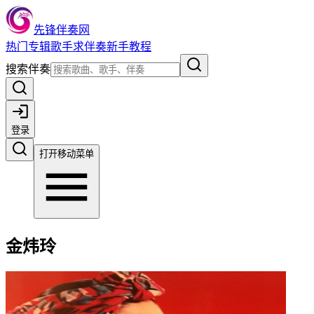
先锋伴奏网
热门
专辑
歌手
求伴奏
新手教程
搜索伴奏
登录
打开移动菜单
金炜玲