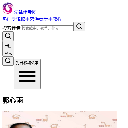
先锋伴奏网
热门
专辑
歌手
求伴奏
新手教程
搜索伴奏
登录
打开移动菜单
郭心雨