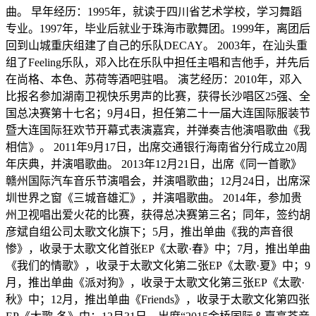
曲。 早年经历：1995年，就读于四川省艺术学校，学习舞蹈
专业。1997年，毕业后就业于珠海市歌舞团。1999年，离团后
回到山城重庆组建了自己的乐队DECAY。 2003年，在汕头重
组了Feeling乐队，邓入比在乐队中担任主唱和吉他手，并先后
在尚格、本色、苏荷等酒吧驻唱。 演艺经历：2010年，邓入
比报名参加湖南卫视快乐男声的比赛，获得长沙唱区25强、全
国总决赛第十七名；9月4日，担任第二十一届大连国际服装节
暨大连国际狂欢节开幕式表演嘉宾，并弹奏吉他演唱歌曲《我
相信》。 2011年9月17日，出席交通银行海南省分行成立20周
年庆典，并演唱歌曲。 2013年12月21日，出席《同一首歌》
赣州国际汽车音乐节演唱会，并演唱歌曲；12月24日，出席深
圳世界之窗《三城音雄汇》，并演唱歌曲。 2014年，参加贵
州卫视唱出爱火花的比赛，获得总决赛第三名；同年，签约胡
彦斌自组公司太歌文化旗下；5月，推出单曲《我的声音很
惨》，收录于太歌文化首张EP《太歌·春》中；7月，推出单曲
《我们的情歌》，收录于太歌文化第二张EP《太歌·夏》中；9
月，推出单曲《派对狗》，收录于太歌文化第三张EP《太歌·
秋》中；12月，推出单曲《Friends》，收录于太歌文化第四张