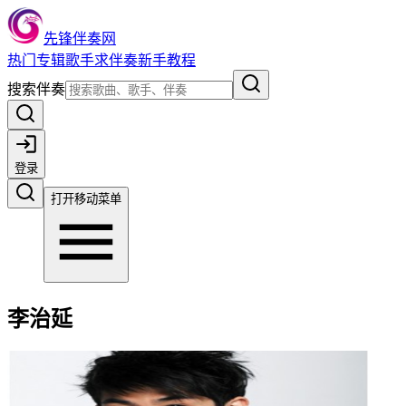
先锋伴奏网
热门
专辑
歌手
求伴奏
新手教程
搜索伴奏
登录
打开移动菜单
李治延