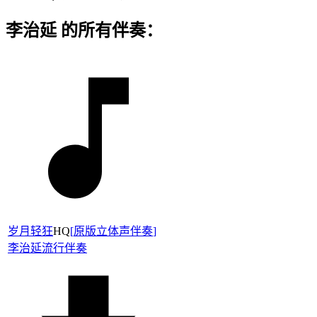
李治延 的所有伴奏：
岁月轻狂
HQ
[
原版立体声伴奏
]
李治延
流行伴奏