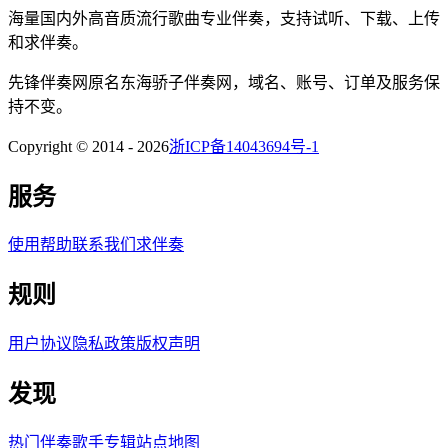
海量国内外高音质流行歌曲专业伴奏，支持试听、下载、上传
和求伴奏。
先锋伴奏网
原名
东海骄子伴奏网
，域名、账号、订单及服务保
持不变。
Copyright © 2014 -
2026
浙ICP备14043694号-1
服务
使用帮助
联系我们
求伴奏
规则
用户协议
隐私政策
版权声明
发现
热门伴奏
歌手
专辑
站点地图