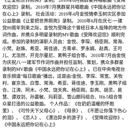
《让爱把世界照亮》录制。 2010年6月携群星共唱歌曲《受降
欢迎您》录制。 2010年7月携群星共唱歌曲《中国永远把你记
在心上》录制。 社会活动：2010年4月金悦情牵玉树灾区参加
公益歌曲《让爱把世界照亮》录制。 2010年6月在庆七·一建
党89周年到来之际，金悦为受降这个曾经日本人投降的地方作
词作曲，并携众多明星录制的MV歌曲《受降欢迎您》顺利完
成。参加的录制的演职人员由：金悦、李琛、杨臣刚、常海、
小梵、赵姝、希亚、蒋佳迪、方青卓、罗永娟、赵真、王可
儿、尤浩然、开克尔曼尼、黑鸭子组合等。 2010年7月由金悦
为庆祝八·一建军节作词作曲并担任监制、策划，携众多群星
录制的MV歌曲《中国永远把你记在心上》。已在中央电视台
音乐频道“每日歌曲”播出，这是由:金悦、李琛、常宽、关牧
村、崔京浩、白雪、常海、希亚、蒋佳迪、李玉刚、黑鸭子组
合、江涛、阿木、小梵、饶天亮、杨臣刚、彭亮、胡灵、易
慧、谭双剑、孙嘉敏、玛莉亚、雪山朗玛组合、Hit-5组合等
众星打造的公益歌曲。 个人作品：《在奶奶温暖的怀抱
里》、《可怜天下父母心》、《母亲》、《不愿让你落下伤心
的泪》、《恋人》、《漂泊异乡的游子》、《受降欢迎你》、
《中国永远把你记在心上》