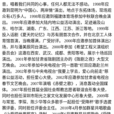
音，唱着我们共同的心事，任何人都无法不感动。 1998年应
邀到昆明为“中国心、两岸情”演出，地点于东拓体场，现场观
众有4万多人。 1998年应邀到福建体育场参加中秋联合晚会演
出。 1999年应邀参加大陆内地公益活动演出，足迹遍及山
东、哈尔滨、湖南、广东、江西、江苏、浙江等地。 1999年
投入话剧《夏天的记忆》与苏有朋首次合作，并在北京工人体
育馆首演，当晚爆满，广受好评。 2000年应邀参加首体演出2
场，并与潘美辰同台演出。 2000年参加《希望工程义演组织
委员会》这邀在西安、武汉、成都、贵阳等地，展示十场巡回
演出。 2001年参加甘肃省陇剧团主办的《陇剧之夜》大型文
艺晚会。 2002年参加中央电视台“同一首歌”栏目应邀赴兰州
演出。 2002年参与中央电视台“我要上学去，爱心向前走”慈
善公益活动，担任爱心大使。 2002年应邀参加甘肃省电视台
春节文艺晚会。2007年演唱《赤壁之歌》，消息轰动全国媒
体。 2007年担任首届全国社会帮教志愿者联谊会形象大使，
同时也担任深圳市阳光之家文化发展中心形象大使。 2009年
与常宽、李琛、陈少华等众多歌手一起担任“受降杯”歌手选拔
赛评委，同时担任评委会主任。 2010年4月参加群星共唱歌曲