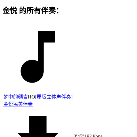
金悦 的所有伴奏：
梦中的额吉
HQ
[
原版立体声伴奏
]
金悦
民美伴奏
3′45″
192 kbps