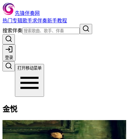
先锋伴奏网
热门
专辑
歌手
求伴奏
新手教程
搜索伴奏
登录
打开移动菜单
金悦