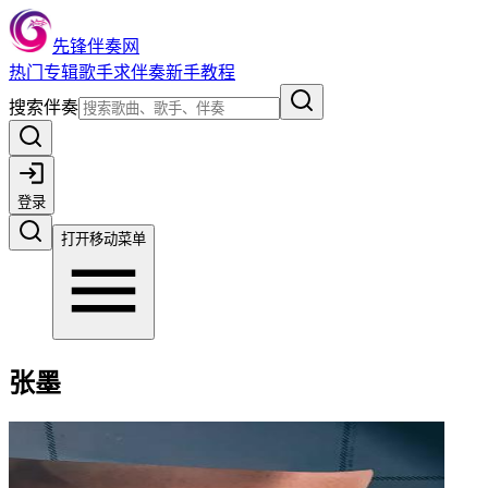
先锋伴奏网
热门
专辑
歌手
求伴奏
新手教程
搜索伴奏
登录
打开移动菜单
张墨