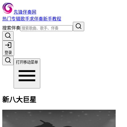
先锋伴奏网
热门
专辑
歌手
求伴奏
新手教程
搜索伴奏
登录
打开移动菜单
新八大巨星