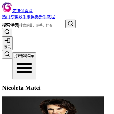
先锋伴奏网
热门
专辑
歌手
求伴奏
新手教程
搜索伴奏
登录
打开移动菜单
Nicoleta Matei