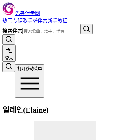
先锋伴奏网
热门
专辑
歌手
求伴奏
新手教程
搜索伴奏
登录
打开移动菜单
일레인(Elaine)