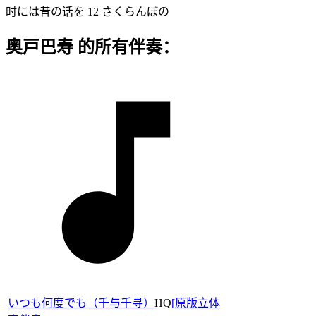
时には昔の话を 12 さくらんぼの
奥戸巴寿 的所有伴奏：
いつも何度でも（千与千寻）
HQ
[
原版立体