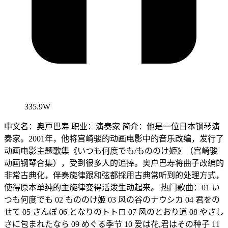
335.9W
中文名：奥戸巴寿 职业：演奏家 简介：他是一位日本钢琴演
奏家。2001年，他将宫崎骏的动画电影中的音乐改编，发行了
动画电影主题歌集《いつも何度でも/もののけ姫》（宫崎骏
动画钢琴合集），受到很多人的追捧。奥户巴寿将曲子改编的
非常古典化，伴奏旋律跟和弦都採用古典常听到的处理方式，
使得原本单纯的主旋律变得活泼生动起来。 热门歌曲：01 い
つも何度でも 02 もののけ姬 03 风の谷のナウシカ 04 君をの
せて 05 さんぽ 06 となりのトトロ 07 风のとおり道 08 やさし
さに包まれたなら 09 めぐる季节 10 爱は花,君はその种子 11