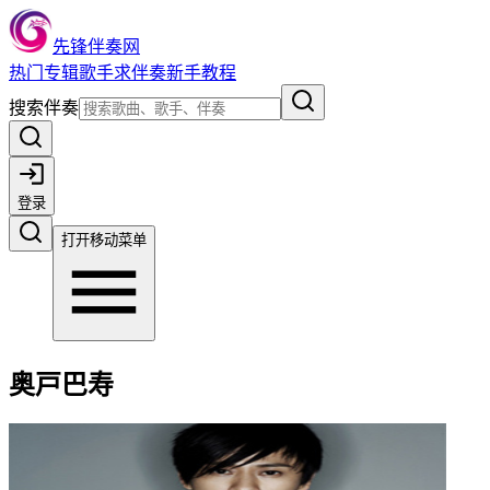
先锋伴奏网
热门
专辑
歌手
求伴奏
新手教程
搜索伴奏
登录
打开移动菜单
奥戸巴寿