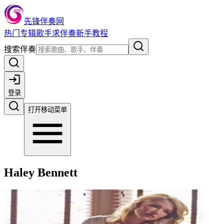
先锋伴奏网
热门
专辑
歌手
求伴奏
新手教程
搜索伴奏
登录
打开移动菜单
Haley Bennett