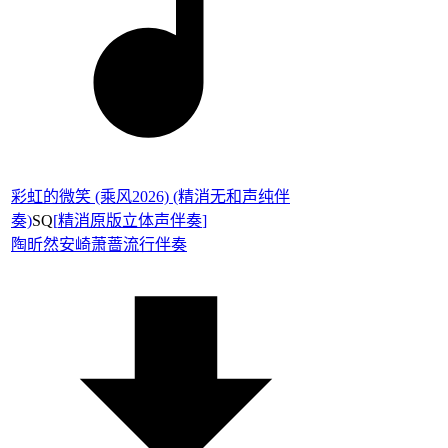
彩虹的微笑 (乘风2026) (精消无和声纯伴
奏)
SQ
[
精消原版立体声伴奏
]
陶昕然
安崎
萧蔷
流行伴奏