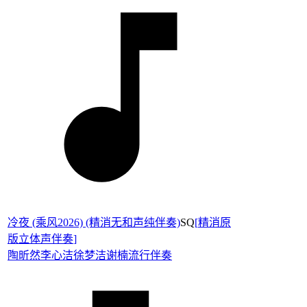
冷夜 (乘风2026) (精消无和声纯伴奏)
SQ
[
精消原
版立体声伴奏
]
陶昕然
李心洁
徐梦洁
谢楠
流行伴奏