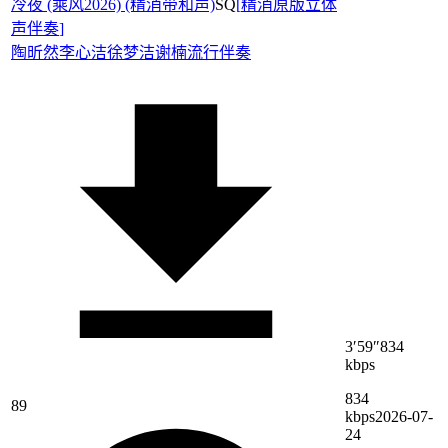
冷夜 (乘风2026) (精消带和声)
SQ
[
精消原版立体
声伴奏
]
陶昕然
李心洁
徐梦洁
谢楠
流行伴奏
3′59″
834
kbps
834
89
kbps
2026-07-
24