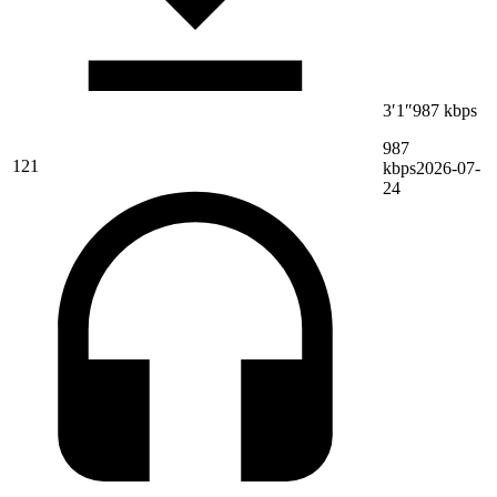
3′1″
987 kbps
987
121
kbps
2026-07-
24