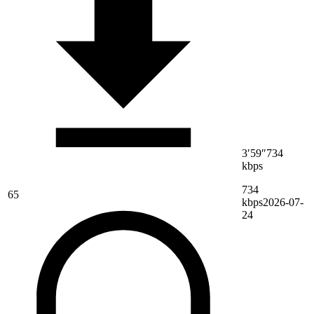
3′59″
734
kbps
734
65
kbps
2026-07-
24