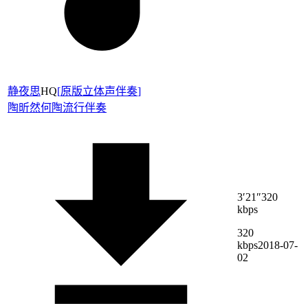
静夜思
HQ
[
原版立体声伴奏
]
陶昕然
何陶
流行伴奏
3′21″
320
kbps
320
kbps
2018-07-
02