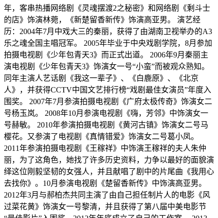
年，客串热播网络剧《灵魂摆渡2之秘密》和网络剧《剩斗士
的店》饰演林菀，《新楚留香新传》饰演高亚男。 演艺经
历：2004年7月中戏大三的秦丽，获得了由湖南卫视举办的A3
乐之魂全国主唱冠军。 2005年毕业于中央戏剧学院，8月参加
拍摄电视剧《少年包青天3》而正式出道。 2006年9月秦丽主
演电视剧《少年包青天3》饰演女一号“小蛮”而被观众熟知。
同年主演人艺话剧《我这一辈子》、《白鹿原》、《北京
人》，并获得CCTV中国文艺排行榜“戏剧最佳女演员”年度入
围奖。 2007年7月参演拍摄电视剧《广府太极传奇》饰演女二
号杨玉岚。 2008年10月参演电视剧《嗨，芳邻》中饰演女一
号赫敏。 2010年参演拍摄电视剧《黄河古镇》饰演女二号马
樱花。又参演了电视剧《真情错爱》饰演女二号葛小凤。
2011年参演拍摄电视剧《王稼祥》中饰演王稼祥的夫人朱仲
丽，为了这角色，她找了许多历史资料，力争以最好的面貌演
绎这位刚毅坚韧的女强人，并且献唱了剧中的片尾曲《我用心
去找你》。10月参演电视剧《楚留香新传》中饰演高亚男。
2012年3月与郝柏杰共同主演了由自己担任制片人的电影《风
过菜花黄》饰演女一号黎清，并且获得了第八届中美电影节