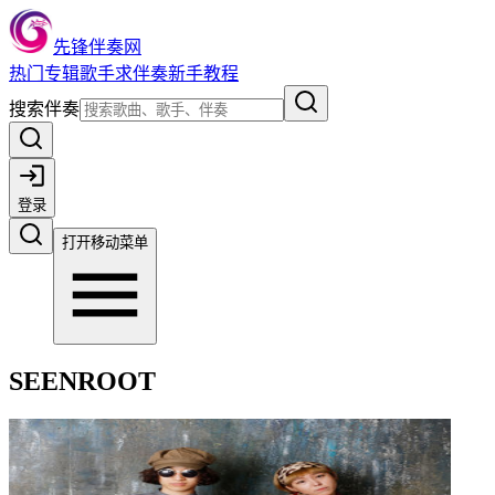
先锋伴奏网
热门
专辑
歌手
求伴奏
新手教程
搜索伴奏
登录
打开移动菜单
SEENROOT