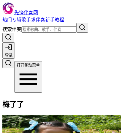
先锋伴奏网
热门
专辑
歌手
求伴奏
新手教程
搜索伴奏
登录
打开移动菜单
梅了了