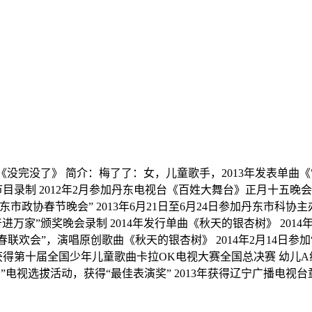
树》、《没完没了》 简介：梅了了：女，儿童歌手，2013年发表单
节目录制 2012年2月参加丹东电视台《百姓大舞台》正月十五晚
丹东市政协春节晚会” 2013年6月21日至6月24日参加丹东市科协主
普进万家”颁奖晚会录制 2014年发行单曲《秋天的银杏树》 201
界迎春联欢会”，演唱原创歌曲《秋天的银杏树》 2014年2月14日
月获得第十届全国少年儿童歌曲卡拉OK电视大赛全国总决赛 幼儿A
星”电视选拔活动，获得“最佳表演奖” 2013年获得辽宁广播电视台童