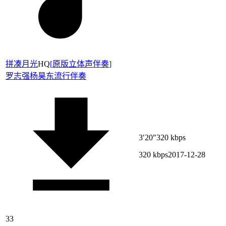
拼凑月光
HQ
[
原版立体声伴奏
]
罗志强
杨昊东
流行伴奏
3′20″
320 kbps
320 kbps
2017-12-28
33