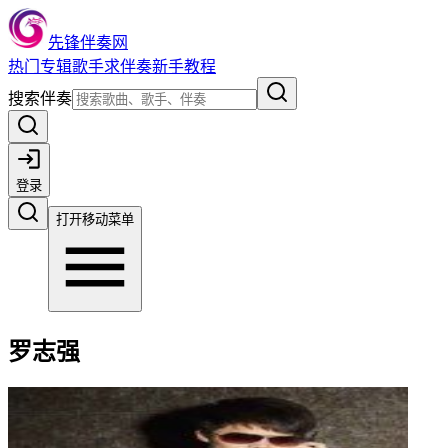
先锋伴奏网
热门
专辑
歌手
求伴奏
新手教程
搜索伴奏
登录
打开移动菜单
罗志强