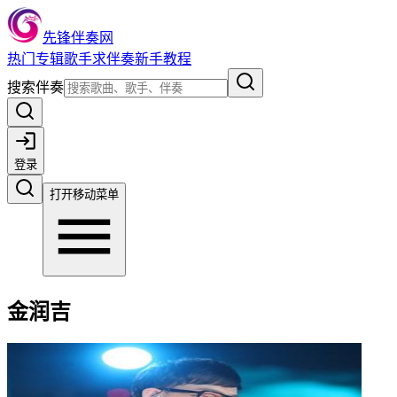
先锋伴奏网
热门
专辑
歌手
求伴奏
新手教程
搜索伴奏
登录
打开移动菜单
金润吉